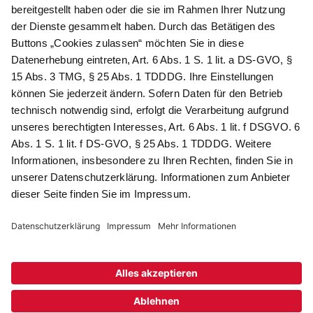
Als Dankeschön für Ihr D&K Newsletter-Abo
erhalten Sie ein 10 € -Gutschein:
Das sind Ihre Vorteile
@
Newsletter Abonnieren
Wir verarbeiten Ihre Daten gemäß unserer
Datenschutzerklärung
.
AGB
Datenschutz
Impressum
Compliance
© 2026 AdvoDirekt GmbH, alle Rechte vorbehalten. Das Angebot
ist für Industrie, Handel, freien Berufe zur Verwendung in der
selbständigen oder gewerblichen Tätigkeit bestimmt. * Netto-
Preise zzgl. gesetzlich gültiger MwSt., zzgl.
Versandkostenpauschale - ausgenommen Literatur-Artikel.
Sichere Daten dank SSL-Verschlüsselung.