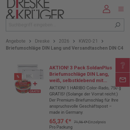
Angebote
Dreske
2026
KW20-21
Briefumschläge DIN Lang und Versandtaschen DIN C4
AKTION! 3 Pack SoldanPlus
Briefumschläge DIN Lang,
%
weiß, selbstklebend mit
Fenster, Pack: 1.000 Stück +
AKTION! 1 HARIBO Color-Rado, 750 g
HARIBO Color-Rado GRATIS
GRATIS! (Solange der Vorrat reicht.)
Der Premium-Briefumschlag für Ihre
anspruchsvolle Geschäftspost –
made in Germany.
65,37 €*
71,96 €*
Einzelpreis
Pro Packung