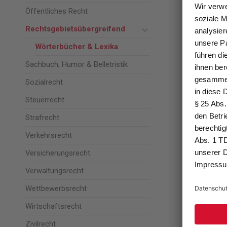
Öffentliches Recht
Rechtsgebietsübergreifend
Wörterbücher & Lexika
Sachbuch, Humor & Belletristik
Sozialrecht
Steuerrecht
Strafrecht
Verkehrsrecht
Versicherungsrecht
Verwaltungsrecht
Wettbewerbsrecht
Wirtschaftsrecht
Zivilrecht