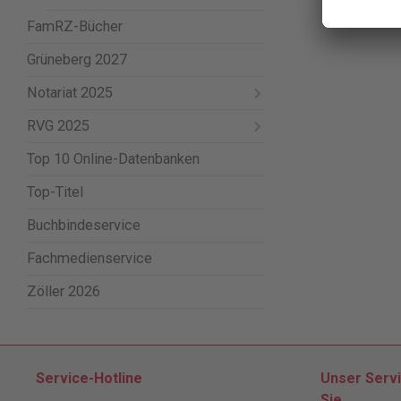
FamRZ-Bücher
Grüneberg 2027
Notariat 2025
RVG 2025
Top 10 Online-Datenbanken
Top-Titel
Buchbindeservice
Fachmedienservice
Zöller 2026
Service-Hotline
Unser Servi
Sie