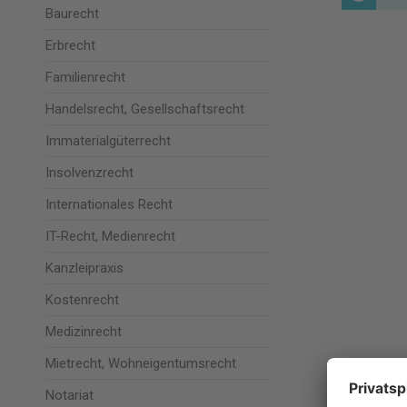
Baurecht
Erbrecht
Familienrecht
Handelsrecht, Gesellschaftsrecht
Immaterialgüterrecht
Insolvenzrecht
Internationales Recht
IT-Recht, Medienrecht
Kanzleipraxis
Kostenrecht
Medizinrecht
Mietrecht, Wohneigentumsrecht
Notariat