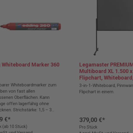
 Whiteboard Marker 360
Legamaster PREMIUM
Multiboard XL 1.500 x
Flipchart, Whiteboard
Pinnwand, grau
lbarer Whiteboardmarker zum
3-in-1-Whiteboard, Pinnwa
ben von fast allen
Flipchart in einem.
ssenen Oberflächen. Kann
age offen lagerfähig ohne
cknen. Strichstärke: 1,5 – 3
9 €*
379,00 €*
k (ab 10 Stück)
Pro Stück
MwSt. und Versand