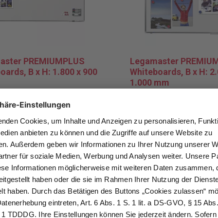
aster PREMIUMPLUS
Legamaster PREMIU
oards, B x H: 1.800 x 900
Whiteboards, B x H: 2.
1.000 mm
aftendes Legamaster
Magnethaftendes Legamas
ard mit trocken abwischbaren
Whiteboard mit trocken ab
kern beschreibbar. Die
Boardmarkern beschreibbar.
tung lässt sich auch nach
Beschriftung lässt sich au
 Zeit gut abwischen.
längerer Zeit gut abwischen
5 €*
269,95 €*
k
Pro Stück
MwSt. und Versand
* zzgl. MwSt. und Versand
erkliste hinzufügen
Zur Merkliste hinzufüg
In den Warenkorb
In den Warenkor