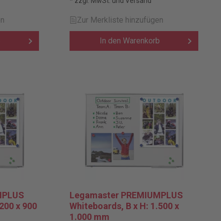
* zzgl. MwSt. und Versand
en
Zur Merkliste hinzufügen
b
In den Warenkorb
MPLUS
Legamaster PREMIUMPLUS
.200 x 900
Whiteboards, B x H: 1.500 x
1.000 mm