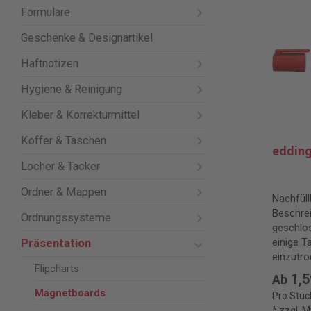
Formulare
Geschenke & Designartikel
Haftnotizen
Hygiene & Reinigung
Kleber & Korrekturmittel
Koffer & Taschen
edding
Locher & Tacker
Ordner & Mappen
Nachfül
Beschrei
Ordnungssysteme
geschlo
einige T
Präsentation
einzutro
Flipcharts
mm.
1,5
Ab
Magnetboards
Pro Stüc
* zzgl. 