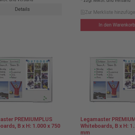
* zzgl. MwSt. und Versand
Details
Zur Merkliste hinzufüg
In den Warenkor
aster PREMIUMPLUS
Legamaster PREMIU
oards, B x H: 1.000 x 750
Whiteboards, B x H: 1
mm