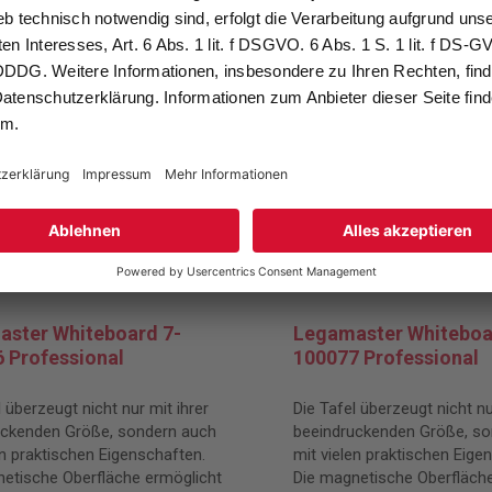
ster Whiteboard 7-
Legamaster Whiteboa
 Professional
100077 Professional
l überzeugt nicht nur mit ihrer
Die Tafel überzeugt nicht nu
uckenden Größe, sondern auch
beeindruckenden Größe, so
en praktischen Eigenschaften.
mit vielen praktischen Eige
etische Oberfläche ermöglicht
Die magnetische Oberfläche