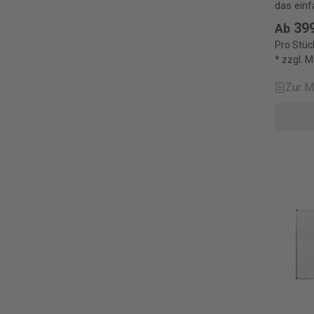
das einf
Skizzen 
399
Ab
Pro Stüc
* zzgl. 
Zur M