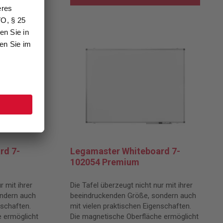
rd 7-
Legamaster Whiteboard 7-
102054 Premium
r mit ihrer
Die Tafel überzeugt nicht nur mit ihrer
ndern auch
beeindruckenden Größe, sondern auch
nschaften.
mit vielen praktischen Eigenschaften.
 ermöglicht
Die magnetische Oberfläche ermöglicht