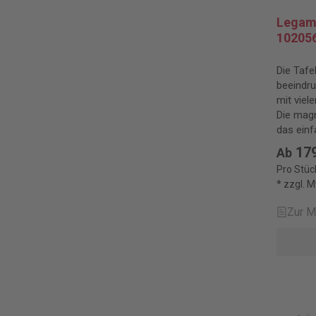
Legama
10205
Die Tafe
beeindr
mit viel
Die magn
das einf
Skizzen 
179
Ab
Pro Stüc
* zzgl. 
Zur M