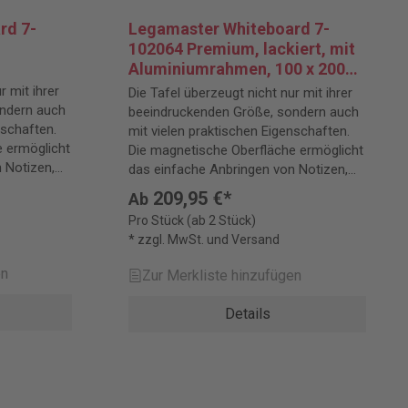
rd 7-
Legamaster Whiteboard 7-
102064 Premium, lackiert, mit
Aluminiumrahmen, 100 x 200
cm
r mit ihrer
Die Tafel überzeugt nicht nur mit ihrer
ndern auch
beeindruckenden Größe, sondern auch
nschaften.
mit vielen praktischen Eigenschaften.
 ermöglicht
Die magnetische Oberfläche ermöglicht
 Notizen,
das einfache Anbringen von Notizen,
Skizzen und Fotos.
209,95 €*
Ab
Pro Stück (ab 2 Stück)
* zzgl. MwSt. und Versand
en
Zur Merkliste hinzufügen
Details