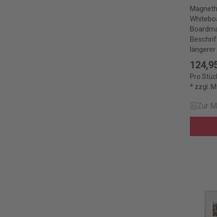
Magneth
Whitebo
Boardmar
Beschrif
längerer
124,9
Pro Stüc
* zzgl. 
Zur M