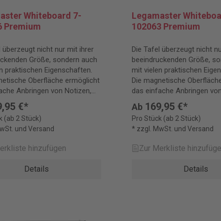
ster Whiteboard 7-
Legamaster Whiteboa
6 Premium
102063 Premium
l überzeugt nicht nur mit ihrer
Die Tafel überzeugt nicht nu
uckenden Größe, sondern auch
beeindruckenden Größe, so
en praktischen Eigenschaften.
mit vielen praktischen Eige
etische Oberfläche ermöglicht
Die magnetische Oberfläche
ache Anbringen von Notizen,
das einfache Anbringen von
und Fotos.
Skizzen und Fotos.
,95 €*
169,95 €*
Ab
k (ab 2 Stück)
Pro Stück (ab 2 Stück)
MwSt. und Versand
* zzgl. MwSt. und Versand
erkliste hinzufügen
Zur Merkliste hinzufüg
Details
Details