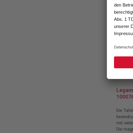
Legama
100076
Die Tafe
beeindr
mit viel
Die magn