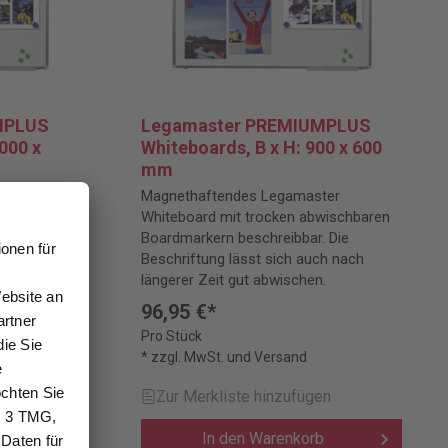
MPLUS
Legamaster PREMIUMPLUS
000 x
Whiteboards, B x H: 900 x 600
mm
ter
Magnethaftendes Legamaster
wischbaren
Whiteboard mit trocken abwischbaren
 Die
Boardmarkern beschreibbar. Die
ch nach
Beschriftung lässt sich auch nach
.
längerer Zeit gut abwischen.
96,95 €*
Pro Stück
* zzgl. MwSt. und Versand
en
Zur Merkliste hinzufügen
b
In den Warenkorb