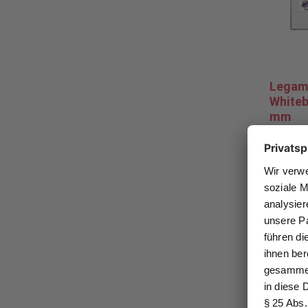
Legam
Whiteb
mm
Magneth
Whitebo
Boardmar
Beschrif
längerer
229,9
Pro Stüc
* zzgl. 
Zur M