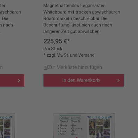
ter
Magnethaftendes Legamaster
wischbaren
Whiteboard mit trocken abwischbaren
 Die
Boardmarkern beschreibbar. Die
ch nach
Beschriftung lässt sich auch nach
.
längerer Zeit gut abwischen.
225,95 €*
Pro Stück
* zzgl. MwSt. und Versand
en
Zur Merkliste hinzufügen
b
In den Warenkorb