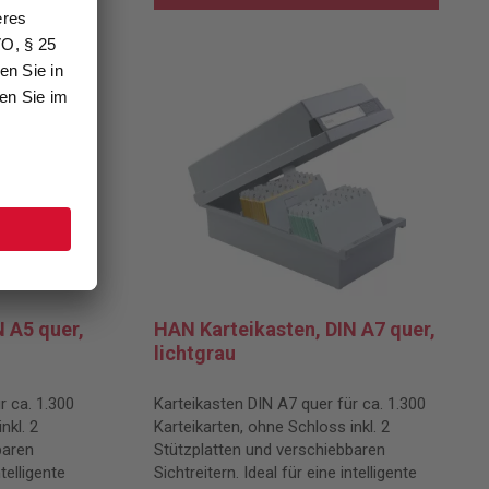
 A5 quer,
HAN Karteikasten, DIN A7 quer,
lichtgrau
r ca. 1.300
Karteikasten DIN A7 quer für ca. 1.300
nkl. 2
Karteikarten, ohne Schloss inkl. 2
baren
Stützplatten und verschiebbaren
ntelligente
Sichtreitern. Ideal für eine intelligente