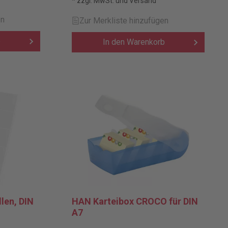
* zzgl. MwSt. und Versand
en
Zur Merkliste hinzufügen
b
In den Warenkorb
len, DIN
HAN Karteibox CROCO für DIN
A7