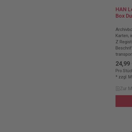
HAN Le
Box Du
Archivb
Karten, i
Z Regis
Beschrif
transpor
Deckelve
24,99
Pro Stüc
* zzgl. 
Zur M