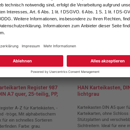
rteikarten Register 987
HAN Karteikasten, DIN
DIN A7 quer, 25-teilig, PP,
lichtgrau
Karteikasten DIN A5 quer fü
egister A-Z für Karteikästen, -
Karteikarten, ohne Schloss i
d -tröge, Mit alphabetischem
Stützplatten und verschieb
 für ein schnelles Sortieren
Sichtreitern. Ideal für eine i
erfinden. Farbe: grau.