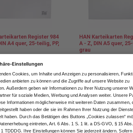
rteikarten Register 984
HAN Karteikarten Reg
DIN A4 quer, 25-teilig, PP,
A - Z, DIN A5 quer, 25-t
grau
egister A-Z für Karteikästen, -
DIN A5 Register A-Z für Kar
d -tröge, Mit alphabetischem
boxen und -tröge, Mit alph
 für ein schnelles Sortieren
Aufdruck für ein schnelles 
erfinden. Farbe: grau.
und Wiederfinden. Farbe: gr
 €*
7,99 €*
k
Pro Stück
MwSt. und Versand
* zzgl. MwSt. und Versand
erkliste hinzufügen
Zur Merkliste hinzufüg
In den Warenkorb
In den Warenkor