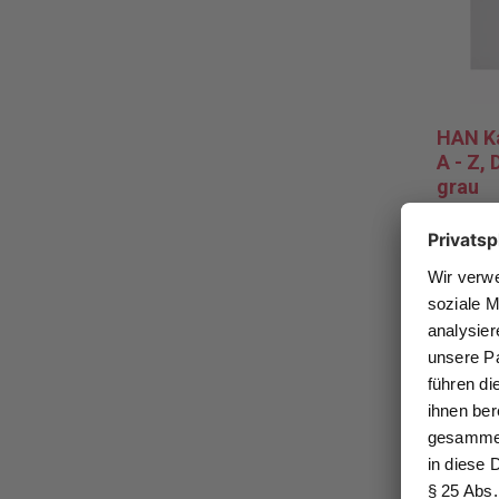
HAN Ka
A - Z, 
grau
DIN A4 R
boxen un
Aufdruck
und Wied
13,99
Pro Stüc
* zzgl. 
Zur M