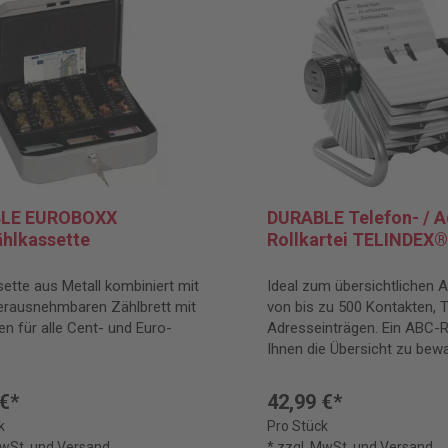
LE EUROBOXX
DURABLE Telefon- / A
hlkassette
Rollkartei TELINDEX®
ette aus Metall kombiniert mit
Ideal zum übersichtlichen
erausnehmbaren Zählbrett mit
von bis zu 500 Kontakten, 
n für alle Cent- und Euro-
Adresseinträgen. Ein ABC-Re
Ihnen die Übersicht zu bew
 €*
42,99 €*
k
Pro Stück
MwSt. und Versand
* zzgl. MwSt. und Versand