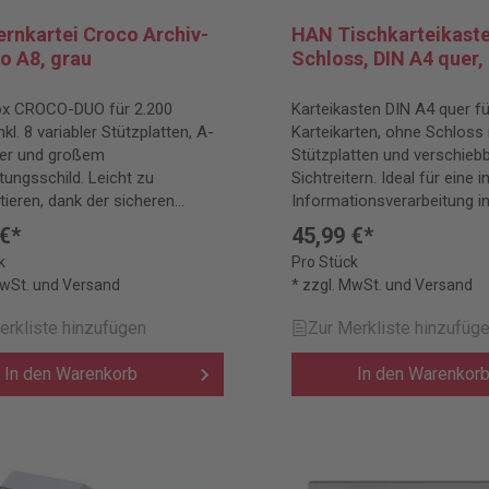
rnkartei Croco Archiv-
HAN Tischkarteikaste
o A8, grau
Schloss, DIN A4 quer, 
ox CROCO-DUO für 2.200
Karteikasten DIN A4 quer fü
nkl. 8 variabler Stützplatten, A-
Karteikarten, ohne Schloss i
ter und großem
Stützplatten und verschieb
tungsschild. Leicht zu
Sichtreitern. Ideal für eine i
tieren, dank der sicheren
Informationsverarbeitung i
rriegelung.
hochwertiger Ausführung.
 €*
45,99 €*
k
Pro Stück
MwSt. und Versand
* zzgl. MwSt. und Versand
erkliste hinzufügen
Zur Merkliste hinzufüg
In den Warenkorb
In den Warenkor