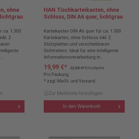
n, ohne
HAN Tischkarteikasten, ohne
lichtgrau
Schloss, DIN A6 quer, lichtgrau
r ca. 1.300
Karteikasten DIN A6 quer für ca. 1.300
nkl. 2
Karteikarten, ohne Schloss inkl. 2
baren
Stützplatten und verschiebbaren
ntelligente
Sichtreitern. Ideal für eine intelligente
n
Informationsverarbeitung in
hochwertiger Ausführung.
19,99 €*
22,58 €*
Einzelpreis
Pro Packung
* zzgl. MwSt. und Versand
en
Zur Merkliste hinzufügen
b
In den Warenkorb