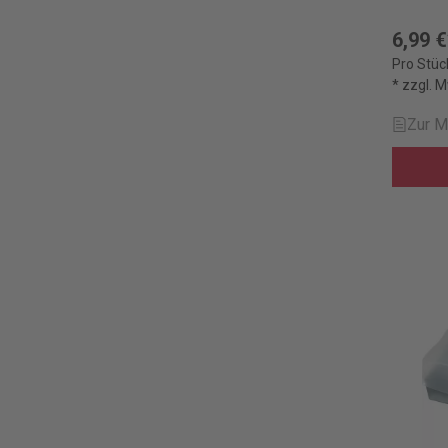
6,99 €
Pro Stüc
* zzgl. 
Zur M