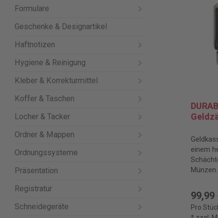
Formulare
Geschenke & Designartikel
Haftnotizen
Hygiene & Reinigung
Kleber & Korrekturmittel
Koffer & Taschen
DURAB
Geldzä
Locher & Tacker
Ordner & Mappen
Geldkass
einem h
Ordnungssysteme
Schächte
Münzen.
Präsentation
Registratur
99,99
Schneidegeräte
Pro Stüc
* zzgl. 