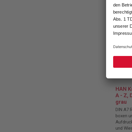
HAN Ka
A - Z, 
grau
DIN A7 R
boxen un
Aufdruck
und Wied