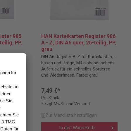
ister 985
HAN Karteikarten Register 986
eilig, PP,
A - Z, DIN A6 quer, 25-teilig, PP,
grau
teikästen, -
DIN A6 Register A-Z für Karteikästen, -
abetischem
boxen und -tröge, Mit alphabetischem
Sortieren
Aufdruck für ein schnelles Sortieren
au.
und Wiederfinden. Farbe: grau.
7,49 €*
Pro Stück
* zzgl. MwSt. und Versand
en
Zur Merkliste hinzufügen
b
In den Warenkorb