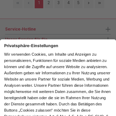
1
2
3
4
5
Service-Hotline
Unser Service für Sie
Zahlungsarten
Newsletter abonnieren
Als Dankeschön für Ihr D&K Newsletter-Abo
erhalten Sie ein 10 € -Gutschein:
Das sind Ihre Vorteile