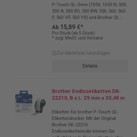
P-Touch QL-Serie (1050, 1050 N, 500,
500 A, 500 BS, 500 BW, 550, 560, 560
P, 560 VP, 560 YX) und Brother QL-
Serie (1060, 1060 N, 570, 580 N, 650
15,89 €*
Ab
TD, 700, 700 B, 710, 710 W, 710 WSP,
Pro Stück (ab 5 Stück)
720 NW, 800, 810, 810 W, 820, 820
* zzgl. MwSt. und Versand
NWB).
Zur Merkliste hinzufügen
Details
Brother Endlosetiketten DK-
22210, B x L: 29 mm x 30,48 m
Etiketten für brother P-Touch QL-
Etikettendrucker. Mit der Original
Brother DK-22210
Endlosetikettenrolle können Sie