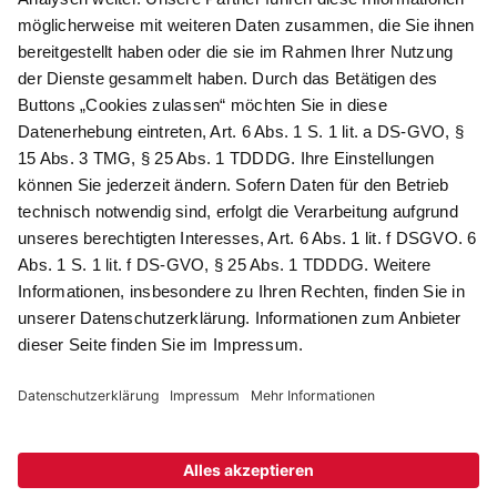
Newsletter abonnieren
Als Dankeschön für Ihr D&K Newsletter-Abo
erhalten Sie ein 10 € -Gutschein:
Das sind Ihre Vorteile
@
Newsletter Abonnieren
Wir verarbeiten Ihre Daten gemäß unserer
Datenschutzerklärung
.
AGB
Datenschutz
Impressum
Compliance
© 2026 AdvoDirekt GmbH, alle Rechte vorbehalten. Das Angebot
ist für Industrie, Handel, freien Berufe zur Verwendung in der
selbständigen oder gewerblichen Tätigkeit bestimmt. * Netto-
Preise zzgl. gesetzlich gültiger MwSt., zzgl.