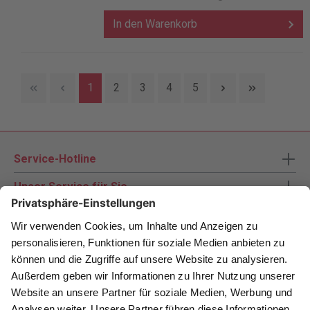
In den Warenkorb
1
2
3
4
5
Service-Hotline
Unser Service für Sie
Zahlungsarten