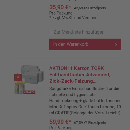
ml GRATIS(Solange der Vorrat reicht).
35,90 €*
42,59 €*
Einzelpreis
Pro Packung
* zzgl. MwSt. und Versand
Zur Merkliste hinzufügen
In den Warenkorb
AKTION! 1 Karton TORK
Falthandtücher Advanced,
%
Zick-Zack-Falzung,
Tissuequalität, 2-lagig, weiß + 1
Saugstarke Einmalhandtücher für die
x glade by brise Lufterfrischer
schnelle und hygienische
Mini-Duftspray One Touch
Handtrocknung.+ glade Lufterfrischer
Limone, 10 ml GRATIS
Mini-Duftspray One Touch Limone, 10
ml GRATIS(Solange der Vorrat reicht).
59,99 €*
67,59 €*
Einzelpreis
Pro Packung