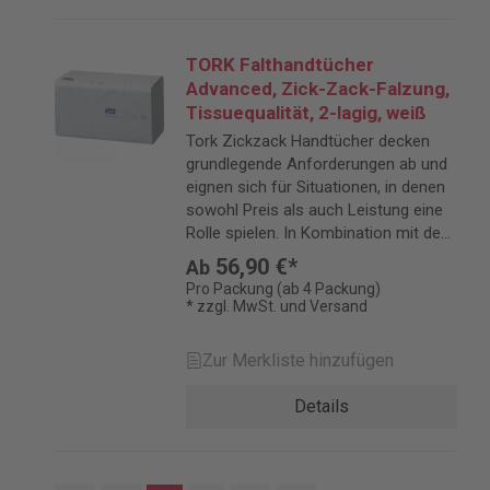
TORK Falthandtücher
Advanced, Zick-Zack-Falzung,
Tissuequalität, 2-lagig, weiß
Tork Zickzack Handtücher decken
grundlegende Anforderungen ab und
eignen sich für Situationen, in denen
sowohl Preis als auch Leistung eine
Rolle spielen. In Kombination mit dem
Tork Spender für Zickzack
56,90 €*
Ab
Handtücher eignen sich die
Pro Packung (ab 4 Packung)
Handtücher perfekt für Umgebungen
* zzgl. MwSt. und Versand
mit starker Beanspruchung.
Zur Merkliste hinzufügen
Details