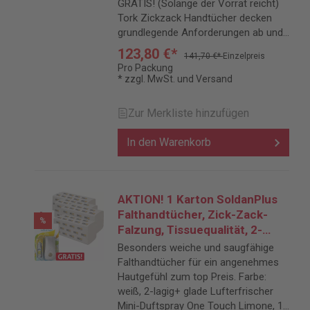
hochweiß + Toilettenpapier
GRATIS! (Solange der Vorrat reicht)
GRATIS
Tork Zickzack Handtücher decken
grundlegende Anforderungen ab und
eignen sich für Situationen, in denen
123,80 €*
141,70 €*
Einzelpreis
sowohl Preis als auch Leistung eine
Pro Packung
Rolle spielen.
* zzgl. MwSt. und Versand
Zur Merkliste hinzufügen
In den Warenkorb
AKTION! 1 Karton SoldanPlus
Falthandtücher, Zick-Zack-
%
Falzung, Tissuequalität, 2-
lagig, weiß + 1 x glade by brise
Besonders weiche und saugfähige
Lufterfrischer Mini-Duftspray
Falthandtücher für ein angenehmes
One Touch Limone, 10 ml
Hautgefühl zum top Preis. Farbe:
GRATIS
weiß, 2-lagig+ glade Lufterfrischer
Mini-Duftspray One Touch Limone, 10