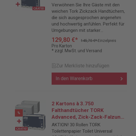
Lorbeerblattprägung, 2-lagig,
Verwöhnen Sie Ihre Gäste mit den
hochweiß + Toilettenpapier
weichen Tork Zickzack Handtüchern,
Universal GRATIS
die sich ausgesprochen angenehm
und hochwertig anfühlen. Perfekt für
Umgebungen mit starker
Beanspruchung.
129,80 €*
145,70 €*
Einzelpreis
Pro Karton
* zzgl. MwSt. und Versand
Zur Merkliste hinzufügen
In den Warenkorb
2 Kartons à 3.750
Falthandtücher TORK
%
Advanced, Zick-Zack-Falzung,
Tissuequalität,
AKTION! 30 Rollen TORK
Lorbeerblattprägung, 2-lagig,
Toilettenpapier Toilet Universal