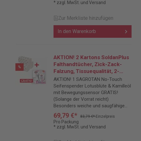
* zzgl. MwSt. und Versand
Zur Merkliste hinzufügen
In den Warenkorb
AKTION! 2 Kartons SoldanPlus
Falthandtücher, Zick-Zack-
%
Falzung, Tissuequalität, 2-
lagig, weiß + SAGROTAN
AKTION! 1 SAGROTAN No-Touch
Seifenspender GRATIS
Seifenspender Lotusblüte & Kamilleöl
mit Bewegungssensor GRATIS!
(Solange der Vorrat reicht)
Besonders weiche und saugfähige
Falthandtücher für ein angenehmes
69,79 €*
83,79 €*
Einzelpreis
Hautgefühl zum Top Preis.
Pro Packung
* zzgl. MwSt. und Versand