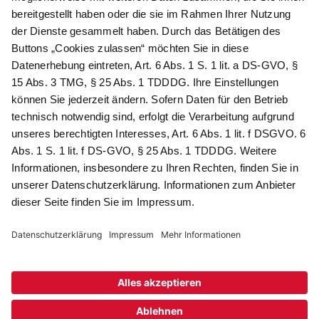
Als Dankeschön für Ihr D&K Newsletter-Abo
erhalten Sie ein 10 € -Gutschein:
Das sind Ihre Vorteile
@
Newsletter Abonnieren
Wir verarbeiten Ihre Daten gemäß unserer
Datenschutzerklärung
.
AGB
Datenschutz
Impressum
Compliance
© 2026 AdvoDirekt GmbH, alle Rechte vorbehalten. Das Angebot
ist für Industrie, Handel, freien Berufe zur Verwendung in der
selbständigen oder gewerblichen Tätigkeit bestimmt. * Netto-
Preise zzgl. gesetzlich gültiger MwSt., zzgl.
Versandkostenpauschale - ausgenommen Literatur-Artikel.
Sichere Daten dank SSL-Verschlüsselung.