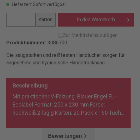
Lieferzeit: Sofort verfügbar
Karton
In den Warenkorb
Zur Merkliste hinzufügen
Produktnummer:
3086700
Die saugstarken und reißfesten Handtücher sorgen für
angenehme und hygienische Händetrocknung.
Beschreibung
Mit praktischer V-Falzung. Blauer Engel EU-
Ecolabel Format: 250 x 230 mm Farbe:
hochweiß 2-lagig Karton: 20 Pack x 160 Tüch…
Mehr
Bewertungen