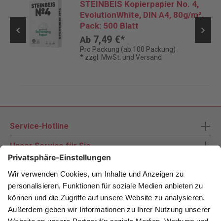
STEINBEIS Kopierpapier No. 4,
EvolutionWhite, DIN A4, 80g/m²,
Pack: 500 Blatt
7,49 €*
Ab
Pro Packung (ab 100 Packung)
* zzgl. MwSt. und Versand
Service-Hotline
Unser Service für Sie
Zahlungsarten