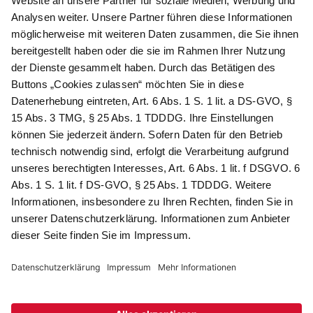
Newsletter abonnieren
Als Dankeschön für Ihr D&K Newsletter-Abo
erhalten Sie ein 10 € -Gutschein:
Das sind Ihre Vorteile
@
Newsletter Abonnieren
Wir verarbeiten Ihre Daten gemäß unserer
Datenschutzerklärung
.
AGB
Datenschutz
Impressum
Compliance
© 2026 AdvoDirekt GmbH, alle Rechte vorbehalten. Das Angebot
ist für Industrie, Handel, freien Berufe zur Verwendung in der
selbständigen oder gewerblichen Tätigkeit bestimmt. * Netto-