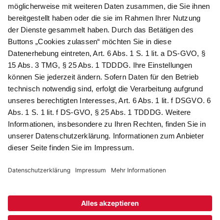
Newsletter abonnieren
Als Dankeschön für Ihr D&K Newsletter-Abo
erhalten Sie ein 10 € -Gutschein:
Das sind Ihre Vorteile
@
Newsletter Abonnieren
Wir verarbeiten Ihre Daten gemäß unserer
Datenschutzerklärung
.
AGB
Datenschutz
Impressum
Compliance
© 2026 AdvoDirekt GmbH, alle Rechte vorbehalten. Das Angebot
ist für Industrie, Handel, freien Berufe zur Verwendung in der
selbständigen oder gewerblichen Tätigkeit bestimmt. * Netto-
Preise zzgl. gesetzlich gültiger MwSt., zzgl.
Versandkostenpauschale - ausgenommen Literatur-Artikel.