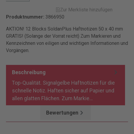
Zur Merkliste hinzufügen
Produktnummer:
3866950
AKTION! 12 Blocks SoldanPlus Haftnotizen 50 x 40 mm
GRATIS! (Solange der Vorrat reicht) Zum Markieren und
Kennzeichnen von eiligen und wichtigen Informationen und
Vorgängen.
Beschreibung
Top-Qualität. Signalgelbe Haftnotizen für die
schnelle Notiz. Haften sicher auf Papier und
allen glatten Flächen. Zum Markie…
Mehr
Bewertungen