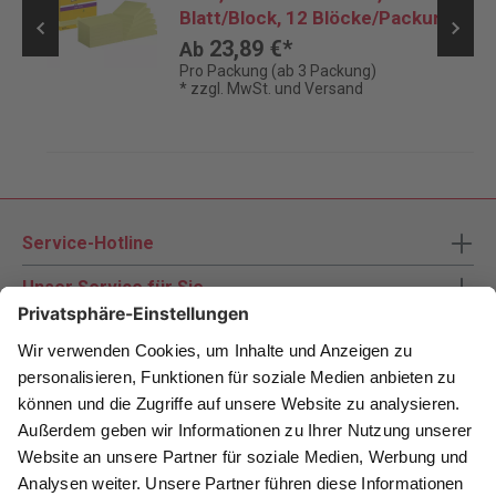
Blatt/Block, 12 Blöcke/Packung
23,89 €*
Ab
Pro Packung (ab 3 Packung)
* zzgl. MwSt. und Versand
Service-Hotline
Unser Service für Sie
Zahlungsarten