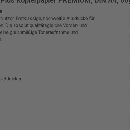
Plus Kopierpapier PREMIUM, DIN A4, 80g
t.
 Nutzer. Erstklassige, hochweiße Ausdrucke für
n. Die absolut qualitätsgleiche Vorder- und
r eine gleichmäßige Toneraufnahme und
.
kJetdrucker