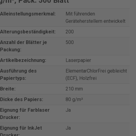
/m², Pack: 500 Blatt"
Alleinstellungsmerkmal:
Mit führenden
Geräteherstellern entwickelt
Alterungsbeständigkeit:
200
Anzahl der Blätter je
500
Packung:
Artikelbezeichnung:
Laserpapier
Ausführung des
ElementarChlorFrei gebleicht
Papiertyps:
(ECF), Holzfrei
Breite:
210 mm
Dicke des Papiers:
80 g/m²
Eignung für Farblaser
Ja
Drucker:
Eignung für InkJet
Ja
Drucker: