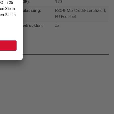
Weißgrad (CIE):
170
Zertifikat/Zulassung:
FSC® Mix Credit-zertifiziert,
EU Ecolabel
beidseitig bedruckbar:
Ja