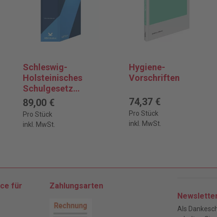
Schleswig-
Hygiene-
Holsteinisches
Vorschriften
Schulgesetz
(SchulG) - mit
74,37 €
89,00 €
Fortsetzungsbezu
Pro Stück
Pro Stück
g
inkl. MwSt.
inkl. MwSt.
ce für
Zahlungsarten
Newslette
Als Dankesch