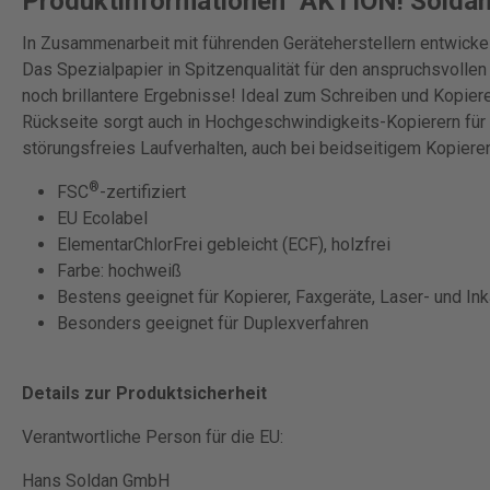
Produktinformationen "AKTION! Soldan
In Zusammenarbeit mit führenden Geräteherstellern entwickel
Das Spezialpapier in Spitzenqualität für den anspruchsvollen
noch brillantere Ergebnisse! Ideal zum Schreiben und Kopiere
Rückseite sorgt auch in Hochgeschwindigkeits-Kopierern fü
störungsfreies Laufverhalten, auch bei beidseitigem Kopieren
®
FSC
-zertifiziert
EU Ecolabel
ElementarChlorFrei gebleicht (ECF), holzfrei
Farbe: hochweiß
Bestens geeignet für Kopierer, Faxgeräte, Laser- und In
Besonders geeignet für Duplexverfahren
Details zur Produktsicherheit
Verantwortliche Person für die EU:
Hans Soldan GmbH