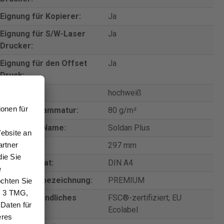
Eignung für Kopierer:
Ja
Eignung für S/W-Laser
Ja
Drucker:
Eignung für den Offset
Ja
Druck:
Farbe:
hochweiß
Gewicht/Grammatur:
80 g/m²
Hersteller-Name:
Soldan Plus
Höhe:
297 mm
Papierformat:
DIN A4
Produkttypbezeichnung:
PREMIUM
Umweltfreundliches
FSC®-zertifiziert; EU
Merkmal:
Ecolabel