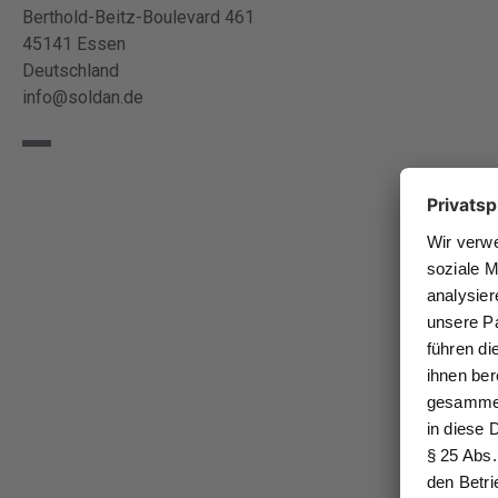
Berthold-Beitz-Boulevard 461
45141 Essen
Deutschland
info@soldan.de