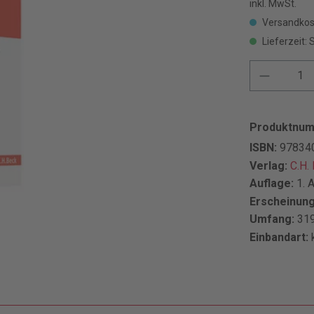
inkl. MwSt.
Versandkos
Lieferzeit: 
Produktnu
ISBN:
97834
Verlag:
C.H.
Auflage:
1. 
Erscheinun
Umfang:
319
Einbandart: