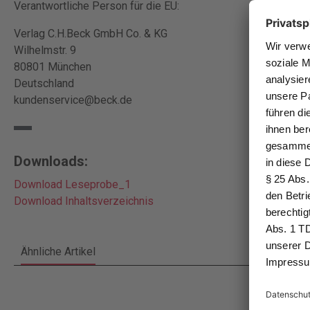
Verantwortliche Person für die EU:
Verlag C.H.Beck GmbH Co. & KG
Wilhelmstr. 9
80801 München
Deutschland
kundenservice@beck.de
Downloads:
Download Leseprobe_1
Download Inhaltsverzeichnis
Ähnliche Artikel