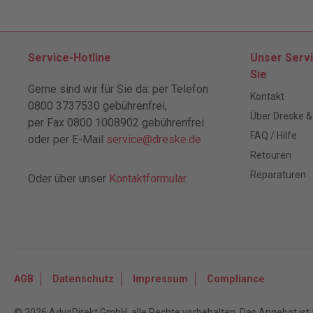
Service-Hotline
Unser Servi
Sie
Gerne sind wir für Sie da: per Telefon
Kontakt
0800 3737530 gebührenfrei,
Über Dreske &
per Fax 0800 1008902 gebührenfrei
FAQ / Hilfe
oder per E-Mail
service@dreske.de
Retouren
Reparaturen
Oder über unser
Kontaktformular
.
AGB
Datenschutz
Impressum
Compliance
© 2026 AdvoDirekt GmbH, alle Rechte vorbehalten. Das Angebot ist f