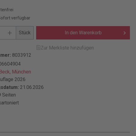
tenfrei
Sofort verfügbar
Stück
In den Warenkorb
Zur Merkliste hinzufügen
mmer:
8033912
06604904
 Beck, München
Auflage 2026
gsdatum:
21.06.2026
 Seiten
kartoniert