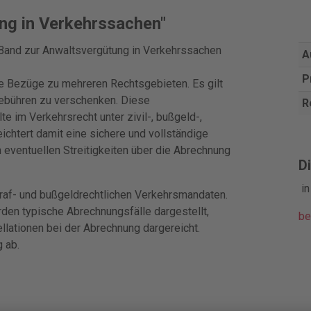
ng in Verkehrssachen"
 Band zur Anwaltsvergütung in Verkehrssachen
A
P
e Bezüge zu mehreren Rechtsgebieten. Es gilt
Gebühren zu verschenken. Diese
R
e im Verkehrsrecht unter zivil-, bußgeld-,
ichtert damit eine sichere und vollständige
eventuellen Streitigkeiten über die Abrechnung
Di
i
traf- und bußgeldrechtlichen Verkehrsmandaten.
den typische Abrechnungsfälle dargestellt,
be
llationen bei der Abrechnung dargereicht.
 ab.