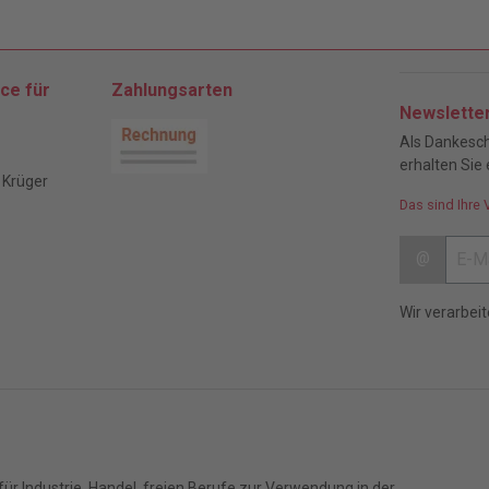
ce für
Zahlungsarten
Newslette
Als Dankesch
erhalten Sie 
 Krüger
Das sind Ihre 
@
Wir verarbei
ür Industrie, Handel, freien Berufe zur Verwendung in der