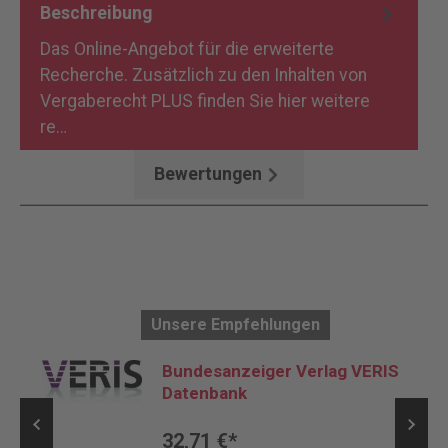
Beschreibung
Das Online-Angebot für die erweiterte
Recherche. Zusätzlich zu den Inhalten von
Vergaberecht PLUS finden Sie hier weitere
re…
Mehr
Bewertungen
Unsere Empfehlungen
Bundesanzeiger Verlag VERIS
Datenbank
32,71 €*