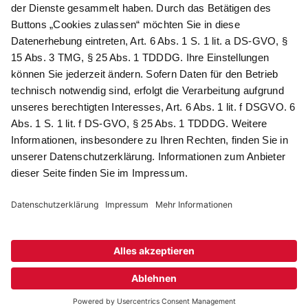
erhalten Sie ein 10 € -Gutschein:
Das sind Ihre Vorteile
@
Newsletter Abonnieren
Wir verarbeiten Ihre Daten gemäß unserer
Datenschutzerklärung
.
AGB
Datenschutz
Impressum
Compliance
© 2026 AdvoDirekt GmbH, alle Rechte vorbehalten. Das Angebot
ist für Industrie, Handel, freien Berufe zur Verwendung in der
selbständigen oder gewerblichen Tätigkeit bestimmt. * Netto-
Preise zzgl. gesetzlich gültiger MwSt., zzgl.
Versandkostenpauschale - ausgenommen Literatur-Artikel.
Sichere Daten dank SSL-Verschlüsselung.