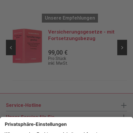
Unsere Empfehlungen
Versicherungsgesetze - mit
Fortsetzungsbezug
99,00 €
Pro Stück
inkl. MwSt.
Service-Hotline
Unser Service für Sie