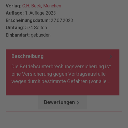
Verlag:
C.H. Beck, München
Auflage:
1. Auflage 2023
Erscheinungsdatum:
27.07.2023
Umfang:
574 Seiten
Einbandart:
gebunden
Beschreibung
Die Betriebsunterbrechungsversicherung ist
eine Versicherung gegen Vertragsausfälle
wegen durch bestimmte Gefahren (vor alle…
Mehr
Bewertungen