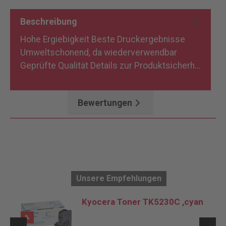
Beschreibung
Hohe Ergiebigkeit Beste Druckergebnisse
Umweltschonend, da wiederverwendbar
Geprüfte Qualität Details zur Produktsicherh…
Mehr
Bewertungen
Unsere Empfehlungen
Kyocera Toner TK5230C ,cyan
%