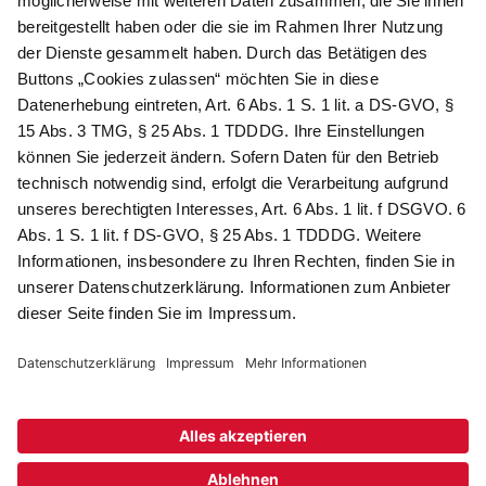
Als Dankeschön für Ihr D&K Newsletter-Abo
erhalten Sie ein 10 € -Gutschein:
Das sind Ihre Vorteile
@
Newsletter Abonnieren
Wir verarbeiten Ihre Daten gemäß unserer
Datenschutzerklärung
.
AGB
Datenschutz
Impressum
Compliance
© 2026 AdvoDirekt GmbH, alle Rechte vorbehalten. Das Angebot
ist für Industrie, Handel, freien Berufe zur Verwendung in der
selbständigen oder gewerblichen Tätigkeit bestimmt. * Netto-
Preise zzgl. gesetzlich gültiger MwSt., zzgl.
Versandkostenpauschale - ausgenommen Literatur-Artikel.