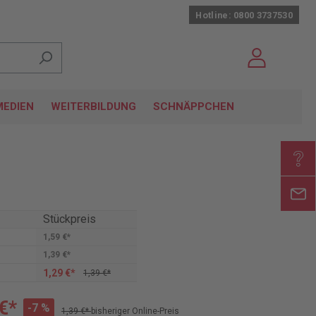
Hotline: 0800 3737530
EDIEN
WEITERBILDUNG
SCHNÄPPCHEN
Stückpreis
1,59 €*
1,39 €*
1,29 €*
1,39 €*
€*
-7 %
1,39 €*
bisheriger Online-Preis