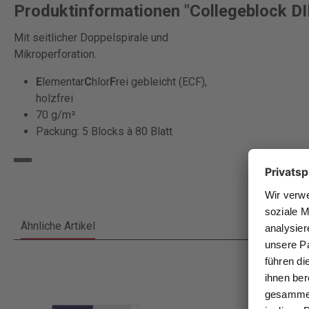
Produktinformationen "Collegeblock DIN
Mit seitlicher Doppelspirale und
Mikroperforation.
E
lementar
C
hlor
F
rei gebleicht (ECF),
holzfrei
70 g/m²
Packung: 5 Blocks à 80 Blatt
Ähnliche Artikel