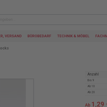
ER, VERSAND
BÜROBEDARF
TECHNIK & MÖBEL
FACHM
locks
Anzahl
Bis
9
Ab
10
Ab
20
1,29 
Ab