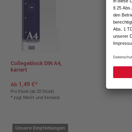
Collegeblock DIN A4,
kariert
1,49 €*
Ab
Pro Stück (ab 20 Stück)
* zzgl. MwSt. und Versand
Unsere Empfehlungen