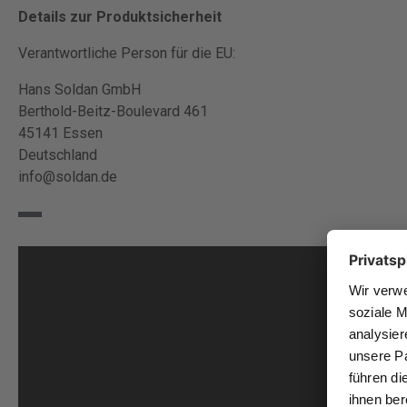
Details zur Produktsicherheit
Verantwortliche Person für die EU:
Hans Soldan GmbH
Berthold-Beitz-Boulevard 461
45141 Essen
Deutschland
info@soldan.de