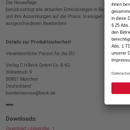
Die Neuauflage
berücksichtigt alle aktuellen Entwicklungen in Rechtsprechu
und ihre Auswirkungen auf die Praxis. In einigen Bereichen f
ausgeschiedenen Bearbeitern.
Details zur Produktsicherheit
Verantwortliche Person für die EU:
Verlag C.H.Beck GmbH Co. & KG
Wilhelmstr. 9
80801 München
Deutschland
kundenservice@beck.de
Downloads:
Download Leseprobe_1