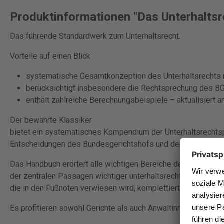
Produktinformationen "Das Unterhaltsre
Das führende Standardwerk zum Unterhaltsrecht.
Vorteile auf einen Blick
systematische Gesamtkonzeption des Unterhaltsrechts 
berücksichtigt insbesondere die Rechtsprechung des B
enthält zahlreiche Berechnungsbeispiele – aktualisiert 
Der bewährte Klassiker
bietet ein systematisches Kompendium der Unterhaltsrecht
Entscheidungen des Bundesgerichtshofs und der Oberlandes
Das Handbuch erörtert alle wichtigen Bereiche der unterhaltsre
der zentralen Passagen wichtiger unterhaltsrechtlicher Leit
die in den Fußnoten verwiesen wird, komplettiert das Werk.
Es profitieren sowohl Gerichte als auch Anwältinnen und Anw