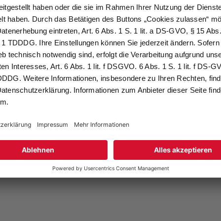
be
ng wie Gesetzgebung seit der Vorauflage 2019
olgen neue Autorinnen und Autoren