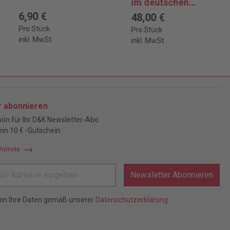
im deutschen
Sorge- und
6,90 €
48,00 €
Umgangsverfahre
Pro Stück
Pro Stück
n
inkl. MwSt.
inkl. MwSt.
r abonnieren
ön für Ihr D&K Newsletter-Abo
ein 10 € -Gutschein:
Vorteile
Newsletter Abonnieren
ten Ihre Daten gemäß unserer
Datenschutzerklärung
.