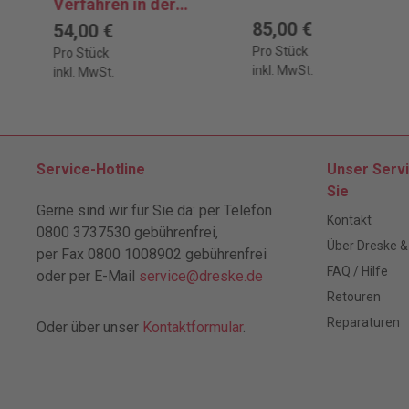
Verfahren in der
Praxis
85,00 €
54,00 €
Pro Stück
Pro Stück
inkl. MwSt.
inkl. MwSt.
Service-Hotline
Unser Servi
Sie
Gerne sind wir für Sie da: per Telefon
Kontakt
0800 3737530 gebührenfrei,
Über Dreske &
per Fax 0800 1008902 gebührenfrei
FAQ / Hilfe
oder per E-Mail
service@dreske.de
Retouren
Reparaturen
Oder über unser
Kontaktformular
.