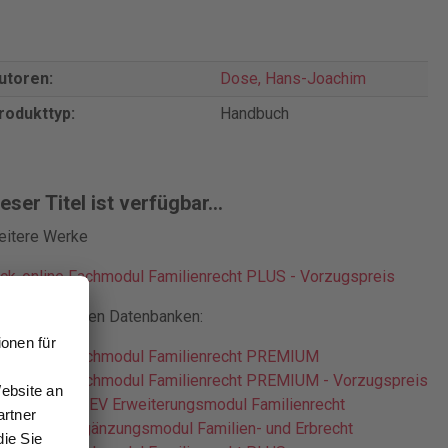
utoren:
Dose, Hans-Joachim
rodukttyp:
Handbuch
eser Titel ist verfügbar...
eitere Werke
ck-online Fachmodul Familienrecht PLUS - Vorzugspreis
n verschiedenen Datenbanken:
ck-online Fachmodul Familienrecht PREMIUM
ck-online Fachmodul Familienrecht PREMIUM - Vorzugspreis
ck-online DVEV Erweiterungsmodul Familienrecht
ck-online Ergänzungsmodul Familien- und Erbrecht