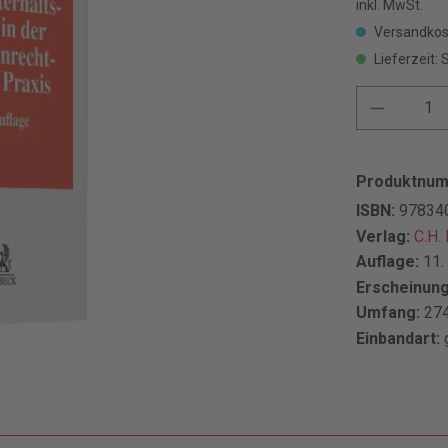
inkl. MwSt.
Versandkos
Lieferzeit: 
Produktnu
ISBN:
97834
Verlag:
C.H.
Auflage:
11.
Erscheinun
Umfang:
274
Einbandart: