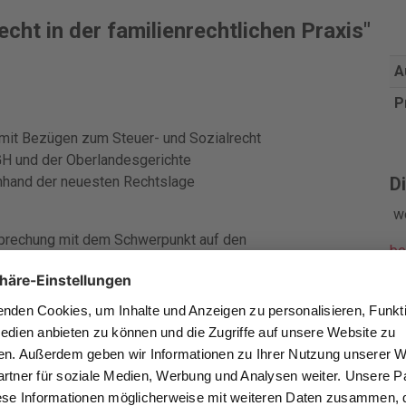
cht in der familienrechtlichen Praxis"
A
P
mit Bezügen zum Steuer- und Sozialrecht
GH und der Oberlandesgerichte
anhand der neuesten Rechtslage
Di
w
sprechung mit dem Schwerpunkt auf den
be
gerichte.
i
chtlichen Praxis Schritt für Schritt. Ein Abdruck
entscheidungen aus den vergangenen Jahren, auf
be
be
be
älte sowie die Jugendämter.
be