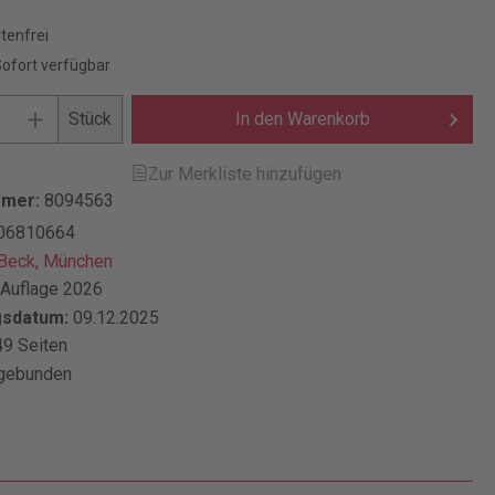
tenfrei
Sofort verfügbar
Stück
In den Warenkorb
Zur Merkliste hinzufügen
mmer:
8094563
06810664
 Beck, München
 Auflage 2026
gsdatum:
09.12.2025
9 Seiten
gebunden