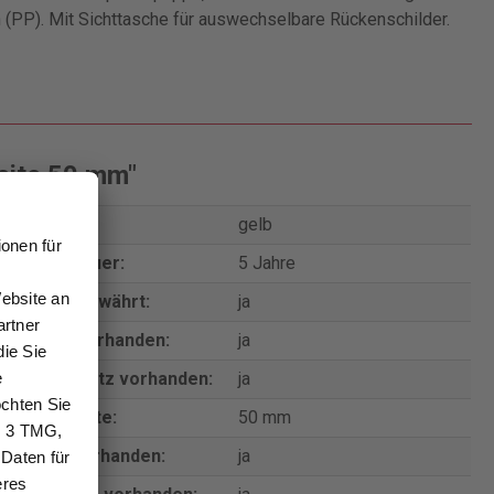
 (PP). Mit Sichttasche für auswechselbare Rückenschilder.
eite 50 mm"
Farbe:
gelb
Garantiedauer:
5 Jahre
Garantie gewährt:
ja
Griffloch vorhanden:
ja
Kantenschutz vorhanden:
ja
Rückenbreite:
50 mm
Schlitze vorhanden:
ja