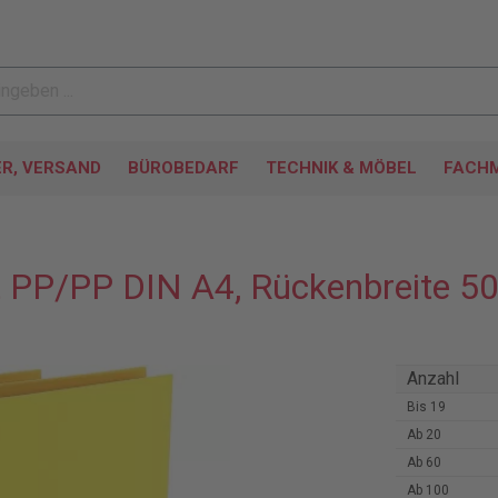
ER, VERSAND
BÜROBEDARF
TECHNIK & MÖBEL
FACHM
t PP/PP DIN A4, Rückenbreite 
Anzahl
Bis
19
Ab
20
Ab
60
Ab
100