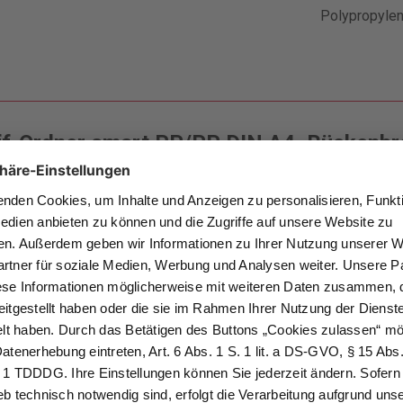
Polypropylen
ff-Ordner smart PP/PP DIN A4, Rückenbr