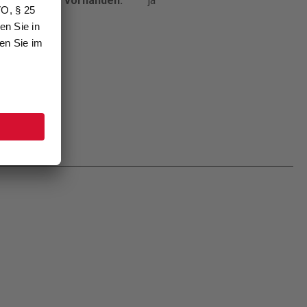
Sichttasche vorhanden:
ja