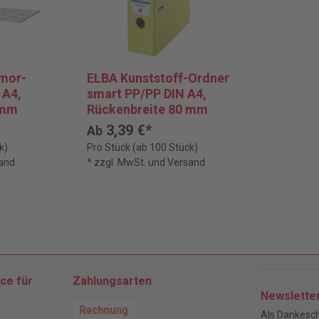
mor-
ELBA Kunststoff-Ordner
 A4,
smart PP/PP DIN A4,
 mm
Rückenbreite 80 mm
3,39 €*
Ab
k)
Pro Stück (ab 100 Stück)
sand
* zzgl. MwSt. und Versand
ce für
Zahlungsarten
Newslette
Als Dankesch