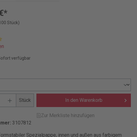
€*
100 Stück)
en
Sofort verfügbar
Stück
In den Warenkorb
Zur Merkliste hinzufügen
mmer:
3107812
formstabiler Spezialpappe, innen und außen aus farbigem