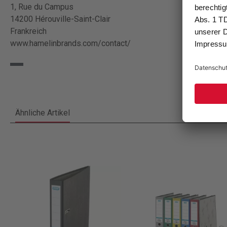
1, Rue du Campus
14200 Hérouville-Saint-Clair
Frankreich
www.hamelinbrands.com/contact/
Ähnliche Artikel