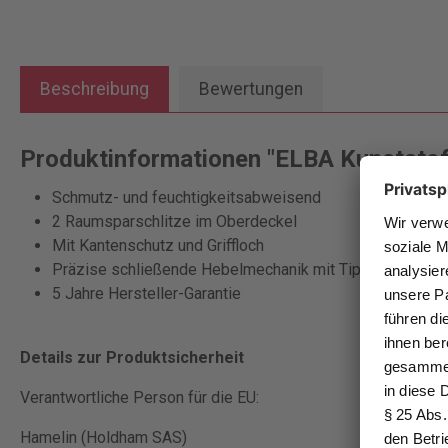
Beschreibung
Bewertungen
Produktinformationen "ELBA Kunststo
Schmutz- und feuchtigkeitsabweisend
2 Raumsparschlitze im Oberdeckel
Mit Kantenschutz und Griffloch
Präzise schließende Hebelmechanik mit Tippklemmer
5 Jahre Hersteller-Garantie
Details zur Produktsicherheit
Verantwortliche Person für die EU:
Hamelin (Holdham SAS)