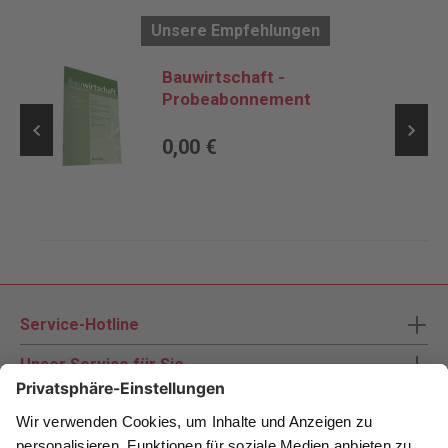
Unsere Empfehlungen
Bauwirtschaft -
Probeabonnement
0,00 €
Service-Hotline
Unser Service für Sie
Zahlungsarten