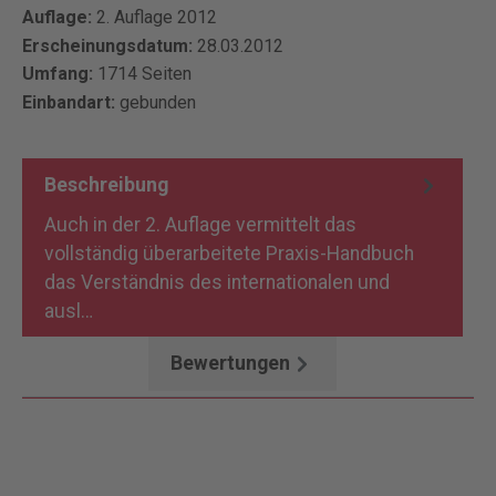
Auflage:
2. Auflage 2012
Erscheinungsdatum:
28.03.2012
Umfang:
1714 Seiten
Einbandart:
gebunden
Beschreibung
Auch in der 2. Auflage vermittelt das
vollständig überarbeitete Praxis-Handbuch
das Verständnis des internationalen und
ausl…
Mehr
Bewertungen