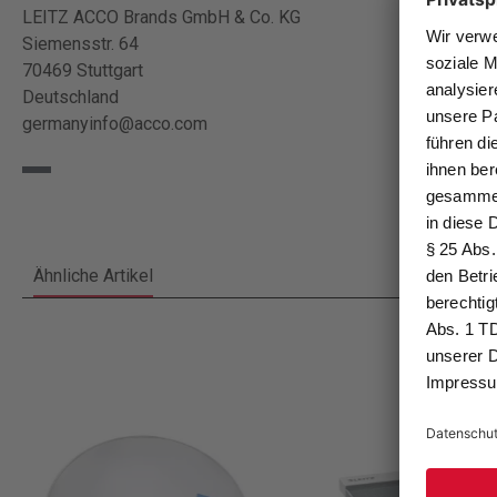
LEITZ ACCO Brands GmbH & Co. KG
Siemensstr. 64
70469 Stuttgart
Deutschland
germanyinfo@acco.com
Ähnliche Artikel