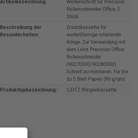
Artikelbezeichnung:
Wellenschnitt für Precision
Rollenschneider Office, 2
Stück
Beschreibung der
Ersatzkassette für
Besonderheiten:
wellenförmige rotierende
Klinge. Zur Verwendung mit
dem Leitz Precision Office
Rollenschneider
(90270000/90280000).
Schnell zu montieren. Für bis
zu 5 Blatt Papier (80 g/qm)
Produkttypbezeichnung:
'LEITZ Klingenkassette