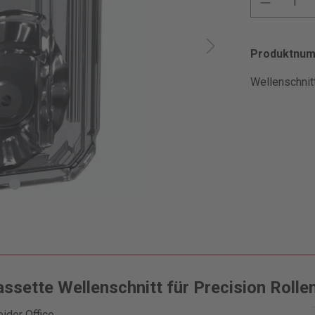
Produktnu
Wellenschnitt
sette Wellenschnitt für Precision Rollen
eider Office