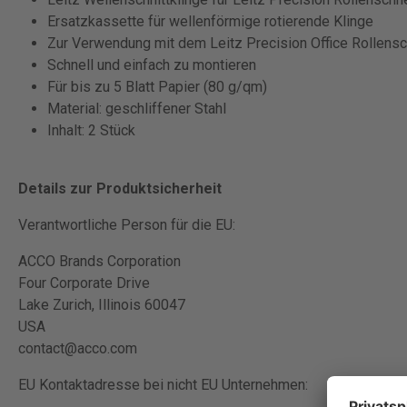
Ersatzkassette für wellenförmige rotierende Klinge
Zur Verwendung mit dem Leitz Precision Office Rollen
Schnell und einfach zu montieren
Für bis zu 5 Blatt Papier (80 g/qm)
Material: geschliffener Stahl
Inhalt: 2 Stück
Details zur Produktsicherheit
Verantwortliche Person für die EU:
ACCO Brands Corporation
Four Corporate Drive
Lake Zurich, Illinois 60047
USA
contact@acco.com
EU Kontaktadresse bei nicht EU Unternehmen: