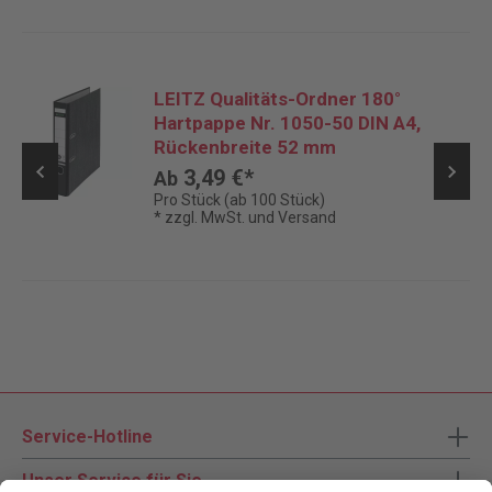
LEITZ Qualitäts-Ordner 180°
Hartpappe Nr. 1050-50 DIN A4,
Rückenbreite 52 mm
3,49 €*
Ab
Pro Stück (ab 100 Stück)
* zzgl. MwSt. und Versand
Service-Hotline
Unser Service für Sie