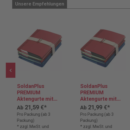
Unsere Empfehlungen
SoldanPlus
SoldanPlus
PREMIUM
PREMIUM
Aktengurte mit
Aktengurte mit
Patentschnalle,
Patentschnalle,
21,59 €*
21,99 €*
Ab
Ab
Länge 800 mm
Länge 1.100 mm
Pro Packung (ab 3
Pro Packung (ab 3
Packung)
Packung)
* zzgl. MwSt. und
* zzgl. MwSt. und