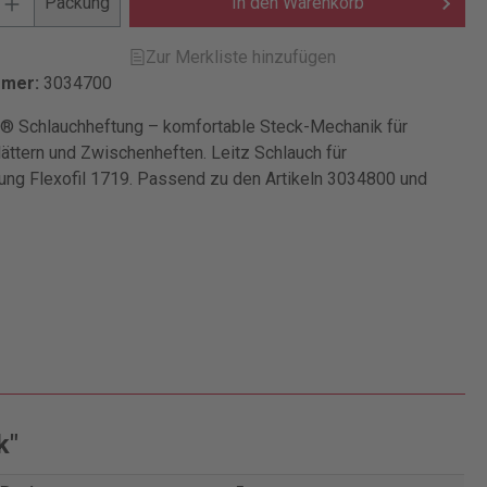
Packung
In den Warenkorb
Zur Merkliste hinzufügen
mmer:
3034700
il® Schlauchheftung – komfortable Steck-Mechanik für
ttern und Zwischenheften. Leitz Schlauch für
ung Flexofil 1719. Passend zu den Artikeln 3034800 und
k"