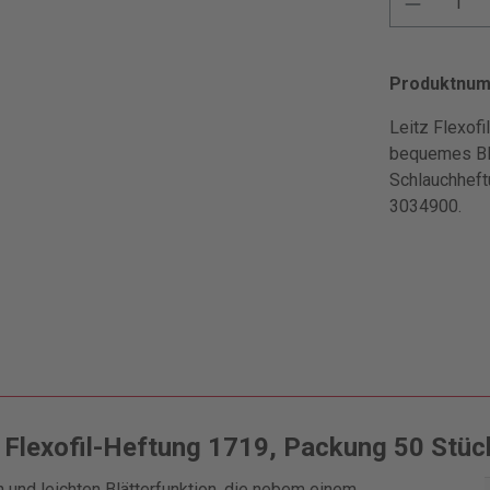
Produktnu
Leitz Flexof
bequemes Blä
Schlauchheft
3034900.
 Flexofil-Heftung 1719, Packung 50 Stüc
 und leichten Blätterfunktion, die nebem einem