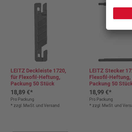
LEITZ Deckleiste 1720,
LEITZ Stecker 172
für Flexofil-Heftung,
Flexofil-Heftung,
Packung 50 Stück
Packung 50 Stüc
18,89 €*
18,99 €*
Pro Packung
Pro Packung
* zzgl. MwSt. und Versand
* zzgl. MwSt. und Ver