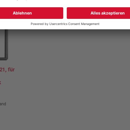
1, für
k
sand