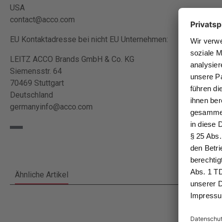
USA
contact@acco.com
EU Kontaktadresse bei nicht EU Unternehmen:
LEITZ ACCO Brands GmbH & Co. KG
Siemensstr. 64
70469 Stuttgart
Deutschland
germanyinfo@acco.com
Ähnliche Artikel