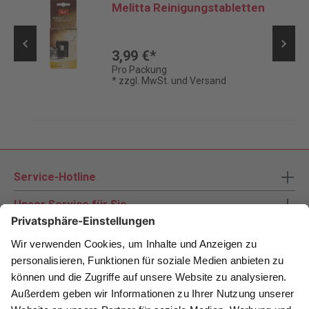
Melitta Reinigungstabletten
3,99 €*
Pro Packung
* zzgl. MwSt. und Versand
Service-Hotline
Unser Service für Sie
Zahlungsarten