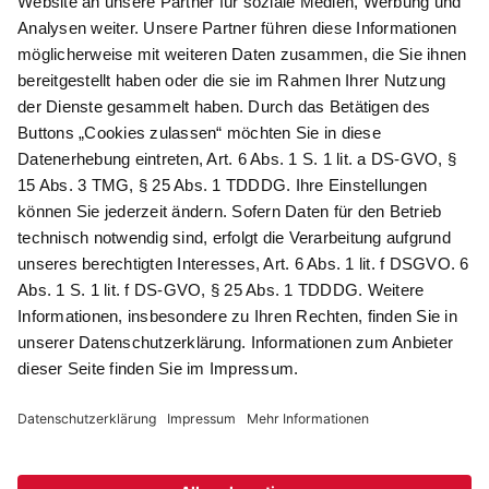
Newsletter abonnieren
Als Dankeschön für Ihr D&K Newsletter-Abo
erhalten Sie ein 10 € -Gutschein:
Das sind Ihre Vorteile
@
Newsletter Abonnieren
Wir verarbeiten Ihre Daten gemäß unserer
Datenschutzerklärung
.
AGB
Datenschutz
Impressum
Compliance
© 2026 AdvoDirekt GmbH, alle Rechte vorbehalten. Das Angebot
ist für Industrie, Handel, freien Berufe zur Verwendung in der
selbständigen oder gewerblichen Tätigkeit bestimmt. * Netto-