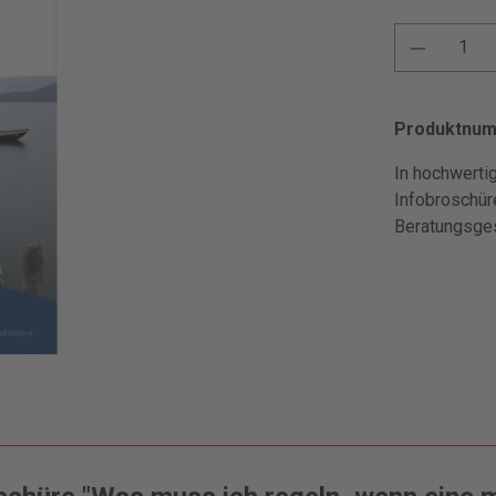
Produktnu
In hochwertig
Infobroschür
Beratungsge