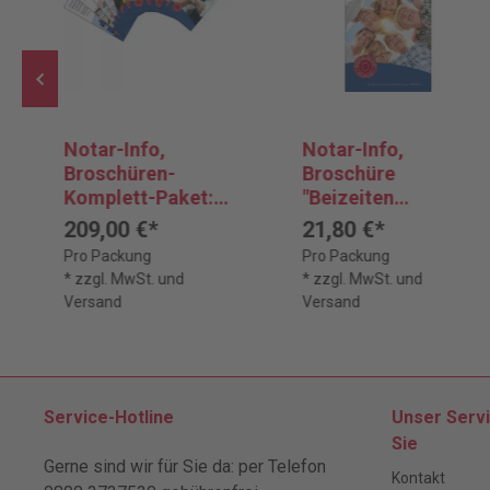
Notar-Info,
Notar-Info,
Broschüren-
Broschüre
Komplett-Paket:
"Beizeiten
Seriös informieren
vorsorgen"
209,00 €*
21,80 €*
- Beratung
Pro Packung
Pro Packung
inklusive. Der
* zzgl. MwSt. und
* zzgl. MwSt. und
Notar
Versand
Versand
Service-Hotline
Unser Servi
Sie
Gerne sind wir für Sie da: per Telefon
Kontakt