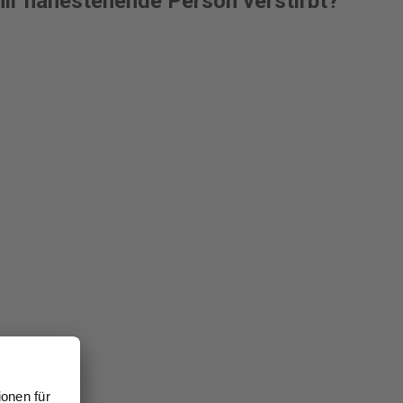
ir nahestehende Person verstirbt?""