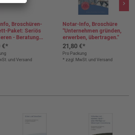
Info, Broschüren-
Notar-Info, Broschüre
tt-Paket: Seriös
"Unternehmen gründen,
ieren - Beratung
erwerben, übertragen."
ve. Der Notar
 €*
21,80 €*
ung
Pro Packung
MwSt. und Versand
* zzgl. MwSt. und Versand