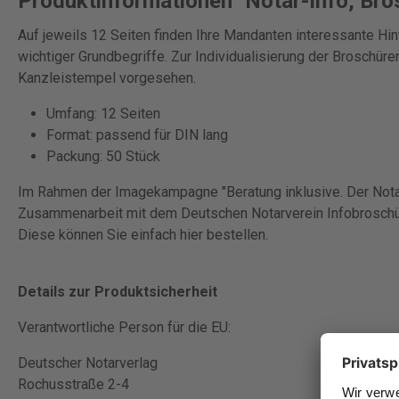
Produktinformationen "Notar-Info, Bro
Auf jeweils 12 Seiten finden Ihre Mandanten interessante Hin
wichtiger Grundbegriffe. Zur Individualisierung der Broschüren
Kanzleistempel vorgesehen.
Umfang: 12 Seiten
Format: passend für DIN lang
Packung: 50 Stück
Im Rahmen der Imagekampagne "Beratung inklusive. Der Nota
Zusammenarbeit mit dem Deutschen Notarverein Infobroschü
Diese können Sie einfach hier bestellen.
Details zur Produktsicherheit
Verantwortliche Person für die EU:
Deutscher Notarverlag
Rochusstraße 2-4