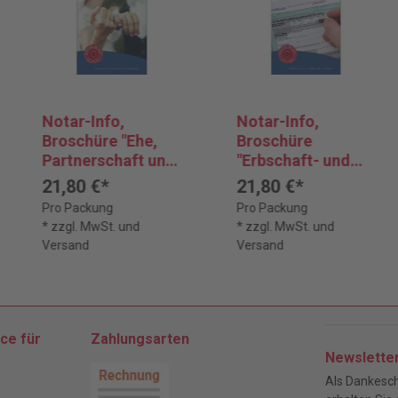
Notar-Info,
Notar-Info,
Broschüre "Ehe,
Broschüre
Partnerschaft und
"Erbschaft- und
Familie"
Schenkungsteuer"
21,80 €*
21,80 €*
Pro Packung
Pro Packung
* zzgl. MwSt. und
* zzgl. MwSt. und
Versand
Versand
ce für
Zahlungsarten
Newslette
Als Dankesch