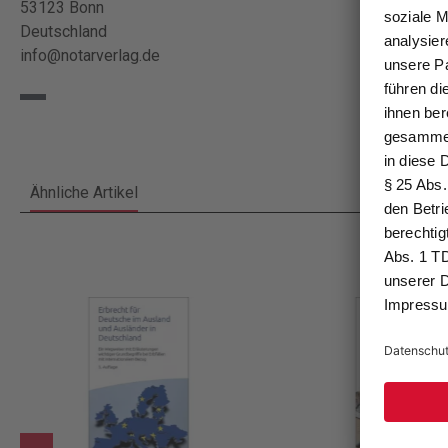
53123 Bonn
Deutschland
info@notarverlag.de
Ähnliche Artikel