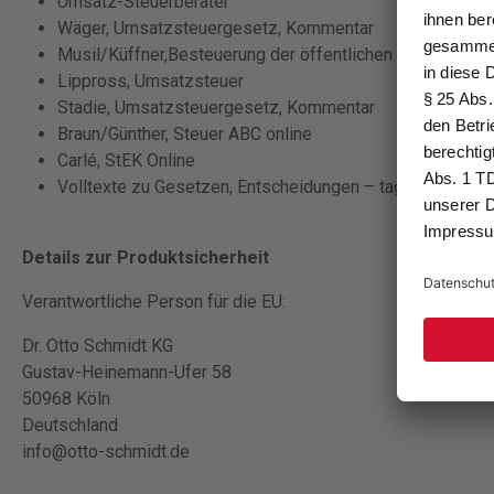
Umsatz-Steuerberater
Wäger, Umsatzsteuergesetz, Kommentar
Musil/Küffner,Besteuerung der öffentlichen Hand
Lippross, Umsatzsteuer
Stadie, Umsatzsteuergesetz, Kommentar
Braun/Günther, Steuer ABC online
Carlé, StEK Online
Volltexte zu Gesetzen, Entscheidungen – tagesaktuell
Details zur Produktsicherheit
Verantwortliche Person für die EU:
Dr. Otto Schmidt KG
Gustav-Heinemann-Ufer 58
50968 Köln
Deutschland
info@otto-schmidt.de