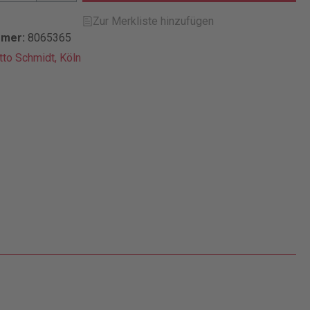
Zur Merkliste hinzufügen
mmer:
8065365
Otto Schmidt, Köln