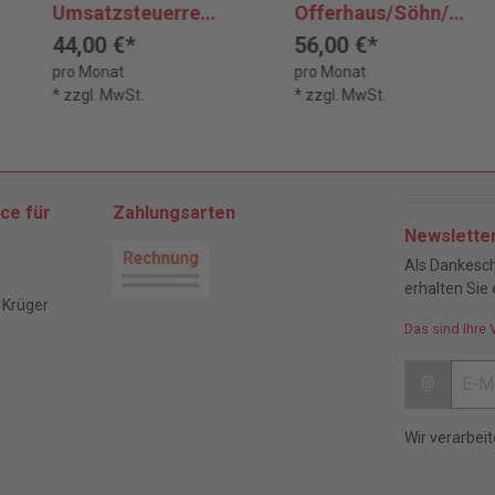
Umsatzsteuerrech
Offerhaus/Söhn/L
t SPEZIAL -
ange
44,00 €*
56,00 €*
Vorzugspreis
Umsatzsteuer
pro Monat
pro Monat
* zzgl. MwSt.
* zzgl. MwSt.
ce für
Zahlungsarten
Newslette
Als Dankesch
erhalten Sie 
 Krüger
Das sind Ihre 
@
Wir verarbei