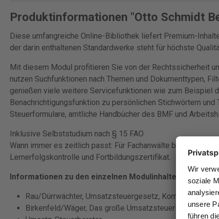
Produktinformationen "Otto Schmidt B
Diese umfangreiche Online-Bibliothek liefert Premium-Inhal
der darin enthaltenen Standardwerke steht für höchste Qualit
Mit diesem Modul profitieren Sie von der Rechtssicherheit und
nutzen Suchfunktionen nach Themen und Dokumenttypen, Filte
genießen viele weitere Servicefunktionen wie zum Beispiel di
Benachrichtigungsfunktion zu persönlichen Stichwörtern und 
Steuerformulare, amtliche Handbücher des BMF und Arbeitshi
Inklusive Selbststudium nach § 15 FAO
Wann immer es zeitlich passt: Für Fachanwälte bietet das B
Lernerfolgskontrolle und Fortbildungszertifikat.
Informationen zu den einzelnen Modulinhalten:
Rau/Dürrwächter, Umsatzsteuergesetz, Kommentar
Birkenfeld/Wäger, Das große Umsatzsteuer-Handbuch