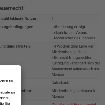
euerrecht"
nzahl Inklusiv-Nutzer:
3
ezugsbedingungen:
- Abrechnung erfolgt
halbjährlich im Voraus
- Monatlicher Bezugspreis
ündigungsfristen:
- 4 Wochen zum Ende der
Mindestbezugsdauer
- Bei nicht fristgerechter
Kündigung verlängert sich das
Abonnement automatisch um 6
Monate
rodukttyp:
Datenbank
ertragslaufzeiten:
Mindestbezugszeitraum 6
Monate
eihentitel:
Otto Schmidt Beratermodul