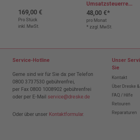
Umsatzsteuerrech
t SPEZIAL
169,00 €
48,00 €*
Pro Stück
pro Monat
inkl. MwSt.
* zzgl. MwSt.
Service-Hotline
Unser Servi
Sie
Gerne sind wir für Sie da: per Telefon
Kontakt
0800 3737530 gebührenfrei,
Über Dreske &
per Fax 0800 1008902 gebührenfrei
FAQ / Hilfe
oder per E-Mail
service@dreske.de
Retouren
Reparaturen
Oder über unser
Kontaktformular
.