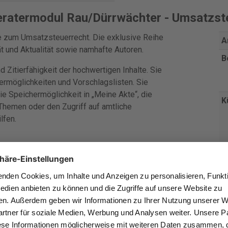
eratermodul Rau/Dürrwächter - Umsatzst
te zum Umsatzsteuerrecht. Die exklusive Reihe
A
ät und Aktualität sowie namhafte Autoren.
B
 Zitierfähigkeit der hochwertigen Inhalte. Sie
rmöglichkeiten und Vorschlagslisten. Sie
e Speichermöglichkeit in „Meine Akte“, die
K
Themen oder den Zugriff auf amtliche
lfen.
eratermodul Beiträge zum Selbststudium mit
P
V
R