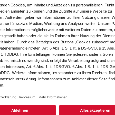
t Faltentasche, für DIN A4, oben offen"
deckung oder kompletter Abdeckung zur
 Prospekte.