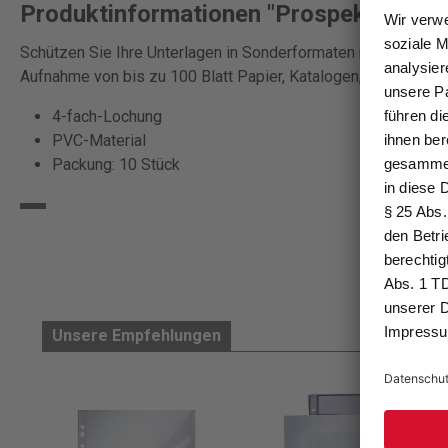
Produktinformationen "Prospekthülle mi
Schützen Sie Ihre Unterlagen in Sonderformaten mit 3/4 Ab
Aufnahme von bis zu 100 Blatt Papier, Katalogen, Akten oder
4-fach-Lochung
PVC-Material
Packung: 10 Stück
Unsere Empfehlungen