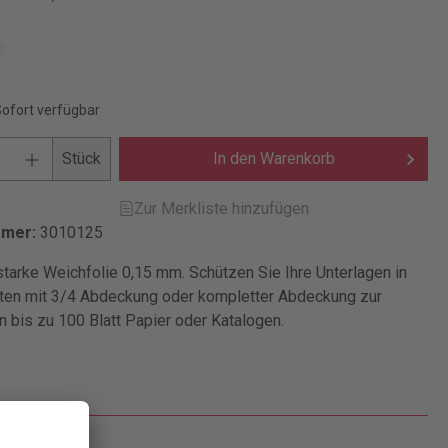
Sofort verfügbar
Stück
In den Warenkorb
Zur Merkliste hinzufügen
mmer:
3010125
starke Weichfolie 0,15 mm. Schützen Sie Ihre Unterlagen in
en mit 3/4 Abdeckung oder kompletter Abdeckung zur
 bis zu 100 Blatt Papier oder Katalogen.