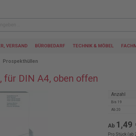
ER, VERSAND
BÜROBEDARF
TECHNIK & MÖBEL
FACHM
Prospekthüllen
, für DIN A4, oben offen
Anzahl
Bis
19
Ab
20
1,49 
Ab
Pro Stück (ab 