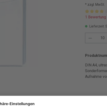
* zzgl. MwSt.
1 Bewertung
Lieferzeit: 
Produktnu
DIN A4, ultra
Sonderformat
Aufnahme von