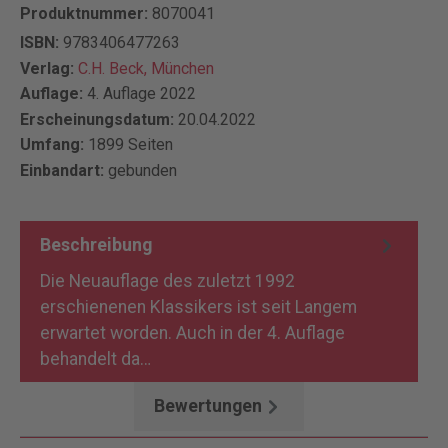
Produktnummer:
8070041
ISBN:
9783406477263
Verlag:
C.H. Beck, München
Auflage:
4. Auflage 2022
Erscheinungsdatum:
20.04.2022
Umfang:
1899 Seiten
Einbandart:
gebunden
Beschreibung
Die Neuauflage des zuletzt 1992
erschienenen Klassikers ist seit Langem
erwartet worden. Auch in der 4. Auflage
behandelt da…
Mehr
Bewertungen