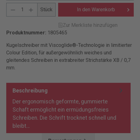
Stück
In den Warenkorb
Zur Merkliste hinzufügen
Produktnummer:
1805465
Kugelschreiber mit Viscoglide®-Technologie in limitierter
Colour Edition, für außergewöhnlich weiches und
gleitendes Schreiben in extrabreiter Strichstärke XB / 0,7
mm.
Beschreibung
Der ergonomisch geformte, gummierte
Schaft ermöglicht ein ermüdungsfreies
Schreiben. Die Schrift trocknet schnell und
bleibt…
Mehr