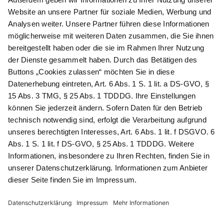
Newsletter abonnieren
Als Dankeschön für Ihr D&K Newsletter-Abo
erhalten Sie ein 10 € -Gutschein:
Das sind Ihre Vorteile
@
Newsletter Abonnieren
Wir verarbeiten Ihre Daten gemäß unserer
Datenschutzerklärung
.
AGB
Datenschutz
Impressum
Compliance
© 2026 AdvoDirekt GmbH, alle Rechte vorbehalten. Das Angebot
ist für Industrie, Handel, freien Berufe zur Verwendung in der