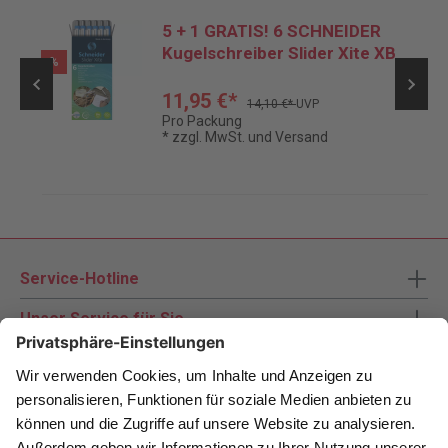
5 + 1 GRATIS! 6 SCHNEIDER
it
Kugelschreiber Slider Xite XB
%
11,95 €*
14,10 €*
UVP
Pro Packung
* zzgl. MwSt. und Versand
Service-Hotline
Unser Service für Sie
Zahlungsarten