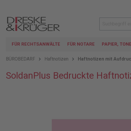
FÜR RECHTSANWÄLTE
FÜR NOTARE
PAPIER, TON
BÜROBEDARF
Haftnotizen
Haftnotizen mit Aufdru
SoldanPlus Bedruckte Haftnot