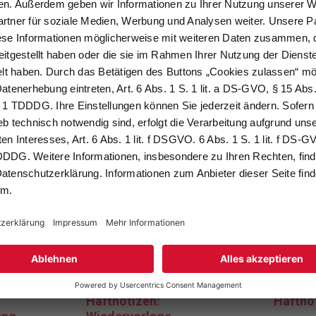
%
%
uckte
SoldanPlus Bedruckte
Soldan
Haftnotizen:
Haftno