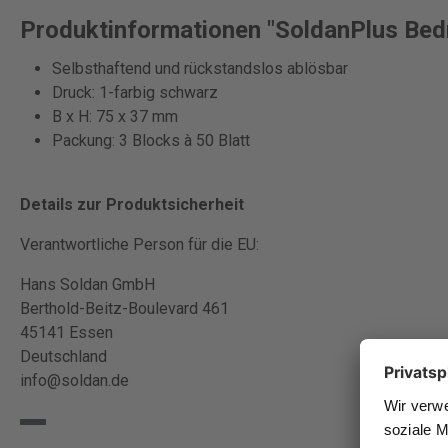
Produktinformationen "SoldanPlus Bed
Selbsthaftend und rückstandslos ablösbar
Druck: 1-farbig schwarz
B x H: 75 x 37 mm
Packung: 3 Blocks à 50 Blatt
Details zur Produktsicherheit
Verantwortliche Person für die EU:
Hans Soldan GmbH
Berthold-Beitz-Boulevard 461
45141 Essen
Deutschland
info@soldan.de