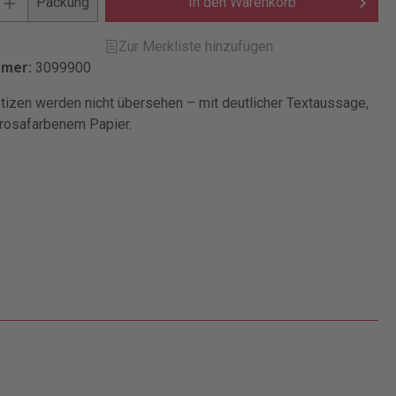
Packung
In den Warenkorb
Zur Merkliste hinzufügen
mmer:
3099900
tizen werden nicht übersehen – mit deutlicher Textaussage,
 rosafarbenem Papier.