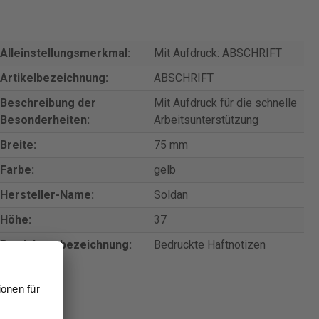
Alleinstellungsmerkmal:
Mit Aufdruck: ABSCHRIFT
Artikelbezeichnung:
ABSCHRIFT
Beschreibung der
Mit Aufdruck für die schnelle
Besonderheiten:
Arbeitsunterstützung
Breite:
75 mm
Farbe:
gelb
Hersteller-Name:
Soldan
Höhe:
37
Produkttypbezeichnung:
Bedruckte Haftnotizen