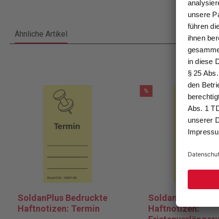
Ähnliche Artikel
%
SoldanPlus Bedruckte
SoldanPlus Bedr
Haftnotizen: Termin
Haftnotizen: