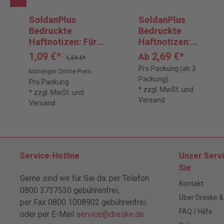
SoldanPlus
SoldanPlus
Bedruckte
Bedruckte
Haftnotizen: Für
Haftnotizen:
das Finanzamt!
Achtung
1,09 €*
2,69 €*
Ab
1,59 €*
Fristablauf
Pro Packung (ab 3
bisheriger Online-Preis
Packung)
Pro Packung
* zzgl. MwSt. und
* zzgl. MwSt. und
Versand
Versand
Service-Hotline
Unser Servi
Sie
Gerne sind wir für Sie da: per Telefon
Kontakt
0800 3737530 gebührenfrei,
Über Dreske &
per Fax 0800 1008902 gebührenfrei
FAQ / Hilfe
oder per E-Mail
service@dreske.de