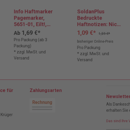
Info Haftmarker
SoldanPlus
Pagemarker,
Bedruckte
5651-01, Eilt!,
Haftnotizen: Nicht
Papier,
mehr benötigte
1,69 €*
1,09 €*
Ab
1,59 €*
beschriftbar, 3 x
Unterlagen
Pro Packung (ab 3
bisheriger Online-Preis
50 Streifen, gelb
zurück!
Packung)
Pro Packung
* zzgl. MwSt. und
* zzgl. MwSt. und
Versand
Versand
ce für
Zahlungsarten
Newslette
Als Dankesch
erhalten Sie 
 Krüger
Das sind Ihre 