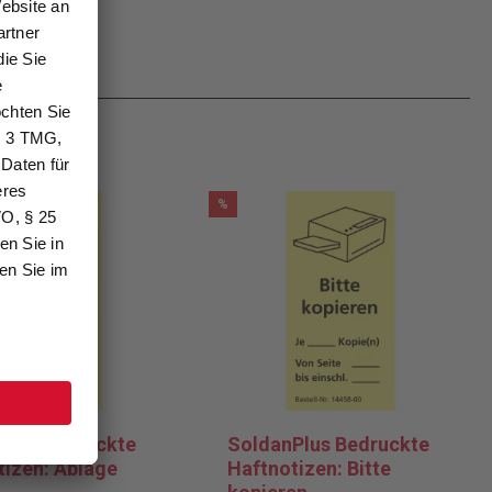
%
Plus Bedruckte
SoldanPlus Bedruckte
tizen: Ablage
Haftnotizen: Bitte