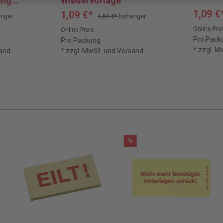
ung
Wiedervorlage
1,09 €
1,09 €*
riger
1,59 €*
bisheriger
Online-Pre
Online-Preis
Pro Pack
Pro Packung
* zzgl. 
sand
* zzgl. MwSt. und Versand
%