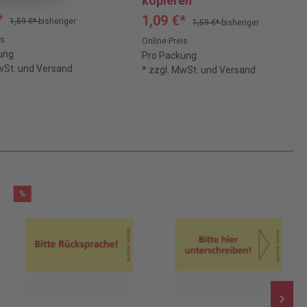
kopieren
*
1,09 €*
1,59 €*
bisheriger
1,59 €*
bisheriger
is
Online-Preis
ung
Pro Packung
MwSt. und Versand
* zzgl. MwSt. und Versand
%