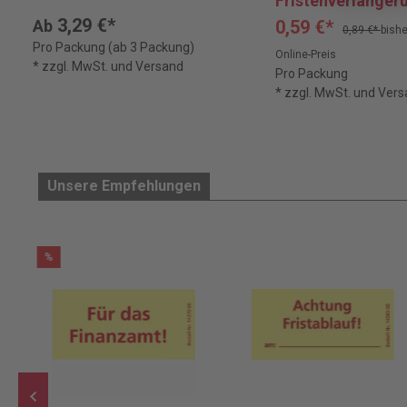
Fristenverlänger
beantragen
3,29 €*
0,59 €*
Ab
0,89 €*
bishe
Pro Packung (ab 3 Packung)
Online-Preis
* zzgl. MwSt. und Versand
Pro Packung
* zzgl. MwSt. und Ver
Unsere Empfehlungen
%