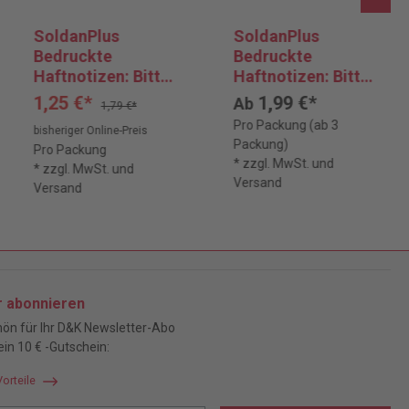
SoldanPlus
SoldanPlus
Bedruckte
Bedruckte
Haftnotizen: Bitte
Haftnotizen: Bitte
Rücksprache!
hier
1,25 €*
1,99 €*
Ab
1,79 €*
unterschreiben!
Pro Packung (ab 3
bisheriger Online-Preis
Packung)
Pro Packung
* zzgl. MwSt. und
* zzgl. MwSt. und
Versand
Versand
r abonnieren
ön für Ihr D&K Newsletter-Abo
ein 10 € -Gutschein:
Vorteile