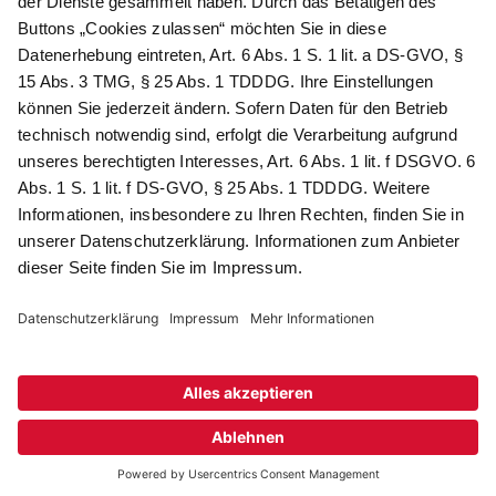
Das sind Ihre Vorteile
@
Newsletter Abonnieren
Wir verarbeiten Ihre Daten gemäß unserer
Datenschutzerklärung
.
AGB
Datenschutz
Impressum
Compliance
© 2026 AdvoDirekt GmbH, alle Rechte vorbehalten. Das Angebot
ist für Industrie, Handel, freien Berufe zur Verwendung in der
selbständigen oder gewerblichen Tätigkeit bestimmt. * Netto-
Preise zzgl. gesetzlich gültiger MwSt., zzgl.
Versandkostenpauschale - ausgenommen Literatur-Artikel.
Sichere Daten dank SSL-Verschlüsselung.