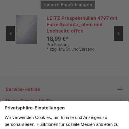
Unsere Empfehlungen
LEITZ Prospekthüllen 4797 mit
Einreißschutz, oben und
Lochseite offen
18,99 €*
Pro Packung
* zzgl. MwSt. und Versand
Service-Hotline
Unser Service für Sie
Zahlungsarten