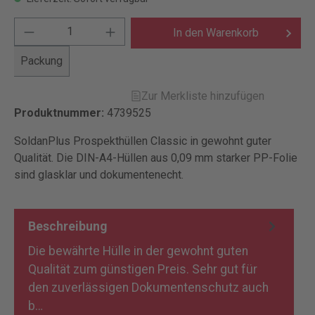
In den Warenkorb
Packung
Zur Merkliste hinzufügen
Produktnummer:
4739525
SoldanPlus Prospekthüllen Classic in gewohnt guter
Qualität. Die DIN-A4-Hüllen aus 0,09 mm starker PP-Folie
sind glasklar und dokumentenecht.
Beschreibung
Die bewährte Hülle in der gewohnt guten
Qualität zum günstigen Preis. Sehr gut für
den zuverlässigen Dokumentenschutz auch
b…
Mehr