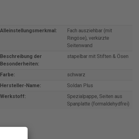
Alleinstellungsmerkmal:
Fach ausziehbar (mit
Ringöse), verkürzte
Seitenwand
Beschreibung der
stapelbar mit Stiften & Ösen
Besonderheiten:
Farbe:
schwarz
Hersteller-Name:
Soldan Plus
Werkstoff:
Spezialpappe, Seiten aus
Spanplatte (formaldehydfrei)