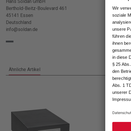
Hans Soldan GmbH
Berthold-Beitz-Boulevard 461
45141 Essen
Deutschland
info@soldan.de
Ähnliche Artikel