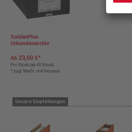
SoldanPlus
Urkundenarchiv
23,60 €*
Ab
Pro Stück (ab 40 Stück)
* zzgl. MwSt. und Versand
Unsere Empfehlungen