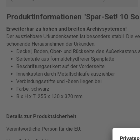
Produktinformationen "Spar-Set! 10 S
Erweiterbar zu hohen und breiten Archivsystemen!
Der ausziehbare Urkundenkasten ist besonders stabil. Die ver
schonende Herausnehmen der Urkunden.
Deckel, Boden, Ober- und Rückseite des Außenkastens 
Seitenteile aus formaldehydfreier Spanplatte
Beschriftungsetikett auf der Vorderseite
Innenkasten durch Metallschlaufe ausziehbar
Verbindungsstifte und -ösen liegen bei
Farbe: schwarz
B x H x T: 255 x 130 x 370 mm
Details zur Produktsicherheit
Verantwortliche Person für die EU: