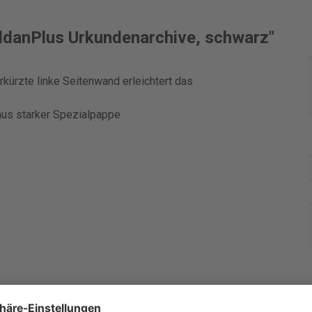
oldanPlus Urkundenarchive, schwarz"
kürzte linke Seitenwand erleichtert das
aus starker Spezialpappe