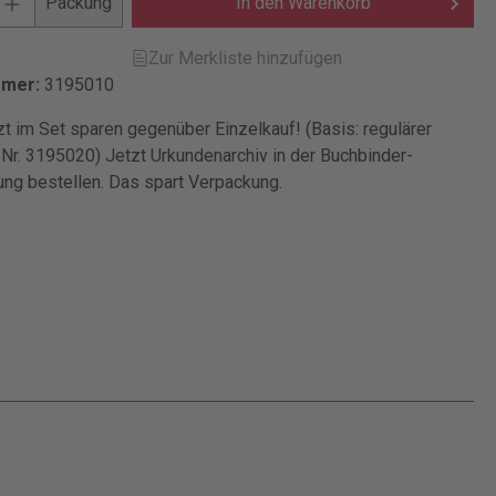
Packung
In den Warenkorb
Zur Merkliste hinzufügen
mmer:
3195010
t im Set sparen gegenüber Einzelkauf! (Basis: regulärer
-Nr. 3195020) Jetzt Urkundenarchiv in der Buchbinder-
ng bestellen. Das spart Verpackung.