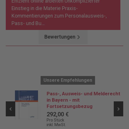
Effizient online arbeiten Unkomplizierter
Einstieg in die Materie Praxis-
Kommentierungen zum Personalausweis-,
Pass- und Bu…
Mehr
Bewertungen
Unsere Empfehlungen
Pass-, Ausweis- und Melderecht
in Bayern - mit
Fortsetzungsbezug
292,00 €
Pro Stück
inkl. MwSt.