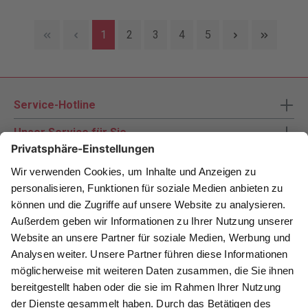
1
2
3
4
5
Service-Hotline
Unser Service für Sie
Zahlungsarten
Newsletter abonnieren
Als Dankeschön für Ihr D&K Newsletter-Abo
erhalten Sie ein 10 € -Gutschein: