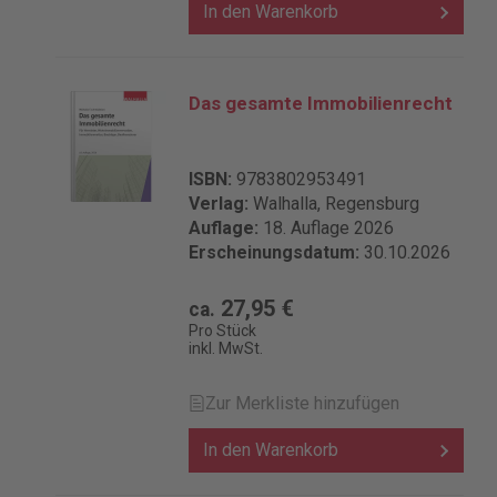
besonderen Anlässen -
In den Warenkorb
Verkehrswertermittlung von Rechten
und Belastungen -
Beleihungswertermittlung nach den
Grundsätzen der BelWertV Details zur
Das gesamte Immobilienrecht
Produktsicherheit Verantwortliche
Person für die EU: Reguvis
Fachmedien GmbH Amsterdamer Str.
ISBN:
9783802953491
192 50735 Köln Deutschland
Verlag:
Walhalla, Regensburg
service@reguvis.de
Auflage:
18. Auflage 2026
Erscheinungsdatum:
30.10.2026
27,95 €
ca.
Pro Stück
inkl. MwSt.
Zur Merkliste hinzufügen
In den Warenkorb