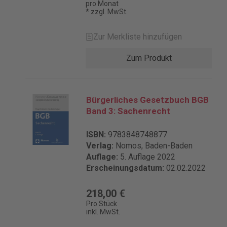
pro Monat
Marktwertermittlung gestellt. Ein
* zzgl. MwSt.
besonderer Schwerpunkt bildet die
Auseinandersetzung mit den vielen
Zur Merkliste hinzufügen
Besonderheiten einer Immobilie. Die
Berücksichtigung „besonderer
Zum Produkt
objektspezifischer
Grundstücksmerkmale“ (boG) nimmt
nach dem neuen System eine noch
größere Bedeutung ein als bisher.
Bürgerliches Gesetzbuch BGB
Darüber hinaus werden die
Band 3: Sachenrecht
Besonderheiten der steuerlichen
Bewertung veranschaulicht,
ISBN:
9783848748877
insbesondere für erbschafts- und
Verlag:
Nomos, Baden-Baden
schenkungssteuerliche, aber auch für
Auflage:
5. Auflage 2022
grunderwerbssteuerliche Zwecke. Alle
Erscheinungsdatum:
02.02.2022
praxisrelevanten Fragen werden
umfassend behandelt und mit
zahlreichen ausführlichen Beispielen
218,00 €
aus der Praxis des Sachverständigen
Pro Stück
anschaulich dargestellt. Ihre Vorteile:
inkl. MwSt.
- immer aktuell: wichtige Änderungen