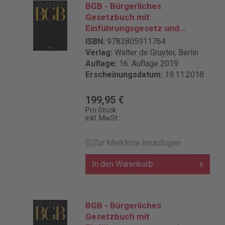
BGB - Bürgerliches
Gesetzbuch mit
Einführungsgesetz und
Nebengesetzen - Buch 3:
ISBN:
9783805911764
Sachenrecht §§ 1204-1296,
Verlag:
Walter de Gruyter, Berlin
SchiffsRG
Auflage:
16. Auflage 2019
Erscheinungsdatum:
19.11.2018
199,95 €
Pro Stück
inkl. MwSt.
Zur Merkliste hinzufügen
In den Warenkorb
BGB - Bürgerliches
Gesetzbuch mit