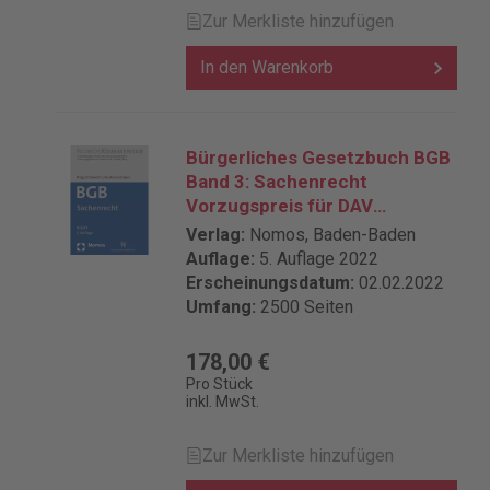
werden zeitnah eingepflegt -
Zur Merkliste hinzufügen
umfassende Kommentierung der
Wertermittlungsverfahren nach der
In den Warenkorb
ImmoWertV 2021 - Verlinkung von
Entscheidungen und Gesetzestexten
mit über 2000 Entscheidungen im
Volltext - schnelles Wiederfinden:
Bürgerliches Gesetzbuch BGB
Markieren Sie wichtige Inhalte als Ihre
Band 3: Sachenrecht
Favoriten oder fügen Sie persönliche
Vorzugspreis für DAV
Notizen hinzu Dieses Produkt
Mitglieder
Verlag:
Nomos, Baden-Baden
beinhaltet: - Rechtsgrundlagen -
Auflage:
5. Auflage 2022
Sachverständigenwesen -
Erscheinungsdatum:
02.02.2022
Gutachterausschusswesen
Umfang:
2500 Seiten
(Wertermittlungsrecht nach BauGB) -
Verkehrswertermittlung nach den
Grundsätzen der ImmoWertV -
178,00 €
Verkehrswertermittlung besonderer
Pro Stück
inkl. MwSt.
Immobilienarten -
Verkehrswertermittlung bei
städtebaulichen Maßnahmen -
Zur Merkliste hinzufügen
Verkehrswertermittlung aus