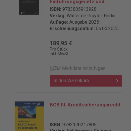
Einführungsgesetz und
Nebengesetzen - Buch 3:
ISBN:
9783805913928
Sachenrecht §§ 889-902
Verlag:
Walter de Gruyter, Berlin
Auflage:
Ausgabe 2025
Erscheinungsdatum:
06.05.2025
189,95 €
Pro Stück
inkl. MwSt.
Zur Merkliste hinzufügen
In den Warenkorb
BGB III: Kreditsicherungsrecht
ISBN:
9783170217805