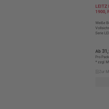
LEITZ 
1900, 
Weiße Be
Vollsich
Serie LE
31,
Ab
Pro Pack
* zzgl. 
Zur M