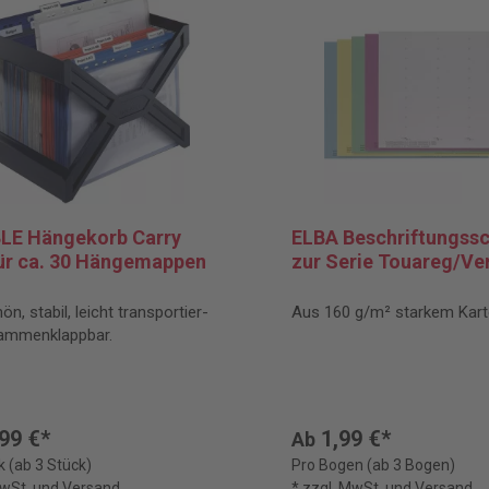
LE Hängekorb Carry
ELBA Beschriftungssc
für ca. 30 Hängemappen
zur Serie Touareg/Ver
n, stabil, leicht transportier-
Aus 160 g/m² starkem Kart
ammenklappbar.
99 €*
1,99 €*
Ab
k (ab 3 Stück)
Pro Bogen (ab 3 Bogen)
MwSt. und Versand
* zzgl. MwSt. und Versand