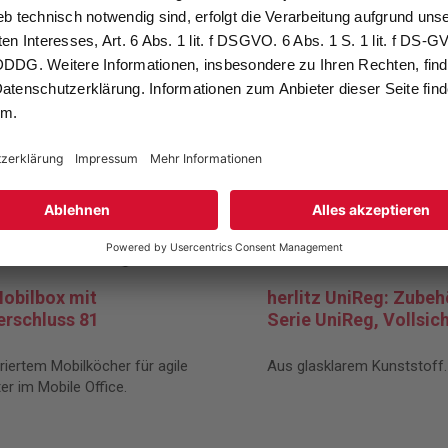
Mobilbox mit
herlitz UniReg: Zubeh
erschluss 81
Serie UniReg, Vollsich
griertem Mobilköcher für agile
Aus glasklarem Kunststoff.
ter im Mobile Office.