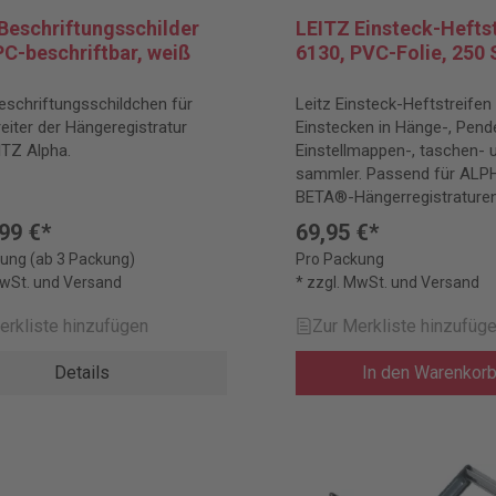
Beschriftungsschilder
LEITZ Einsteck-Heftst
PC-beschriftbar, weiß
6130, PVC-Folie, 250 
schriftungsschildchen für
Leitz Einsteck-Heftstreife
reiter der Hängeregistratur
Einstecken in Hänge-, Pende
ITZ Alpha.
Einstellmappen-, taschen- 
sammler. Passend für ALP
BETA®-Hängerregistraturen
Lochung 6 + 8 cm.
99 €*
69,95 €*
ung (ab 3 Packung)
Pro Packung
MwSt. und Versand
* zzgl. MwSt. und Versand
erkliste hinzufügen
Zur Merkliste hinzufüg
Details
In den Warenkor