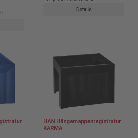
Details
en
istratur
HAN Hängemappenregistratur
KARMA