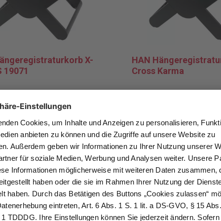
ngeregistraturkorb X-
HAN Hängeregistratu
 19071
Cross Karma
, rutschfestes
Standfest und stabil für de
ffgestell für bis zu 35
Zugriff auf täglich benötigt
ppen, geeignet für den
Unterlagen. Umweltfreundli
isch, in Containern oder
produziert aus 80 – 100 % 
en.
consumer Recycling-Kunsts
39 €*
15,49 €*
Ab
k (ab 3 Stück)
Pro Stück (ab 3 Stück)
MwSt. und Versand
* zzgl. MwSt. und Versand
Details
Zur Merkliste hinzufüg
Details