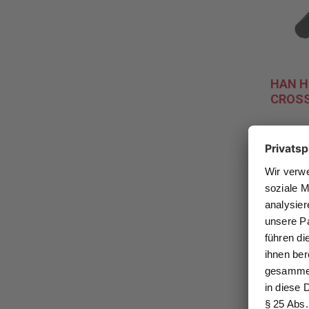
HAN Hä
CROSS
Stabiles
Kunststo
Hängema
Schreibt
Schränk
15,
Ab
Pro Stüc
* zzgl. 