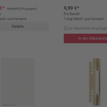
 €*
9,99 €*
39,99 €*
(25% gespart)
k
Pro Beutel
MwSt. und Versand
* zzgl. MwSt. und Versand
Details
Zur Merkliste hinzufüg
In den Warenkor