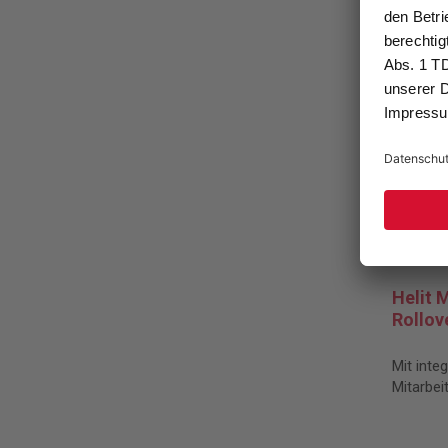
Helit 
Rollov
Mit inte
Mitarbei