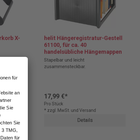
rkorb X-
helit Hängeregistratur-Gestell
61100, für ca. 40
handelsübliche Hängemappen
n schnellen
Stapelbar und leicht
e
zusammensteckbar.
ch
Post-
toff.
17,99 €*
Pro Stück
* zzgl. MwSt. und Versand
Details
en