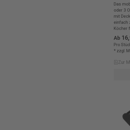
Das mob
oder 3 O
mit Deck
einfach 
Köcher f
16,
Ab
Pro Stüc
* zzgl. 
Zur M