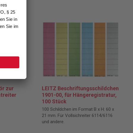
ör zur
LEITZ Beschriftungsschildchen
treiter
1901-00, für Hängeregistratur,
100 Stück
100 Schildchen im Format B x H: 60 x
21 mm. Für Vollsichreiter 6114/6116
und andere.