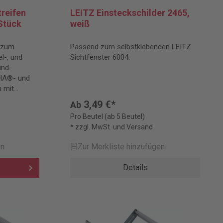
reifen
LEITZ Einsteckschilder 2465,
Stück
weiß
n zum
Passend zum selbstklebenden LEITZ
l-, und
Sichtfenster 6004.
und-
HA®- und
 mit
3,49 €*
Ab
Pro Beutel (ab 5 Beutel)
* zzgl. MwSt. und Versand
en
Zur Merkliste hinzufügen
b
Details