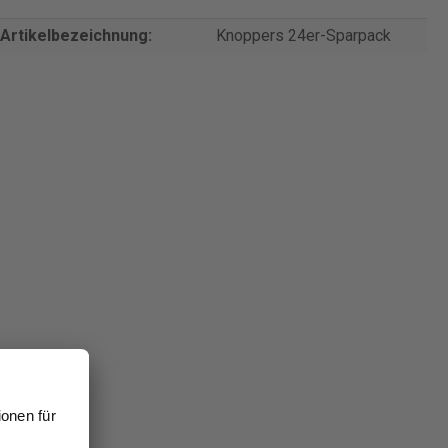
Artikelbezeichnung:
Knoppers 24er-Sparpack