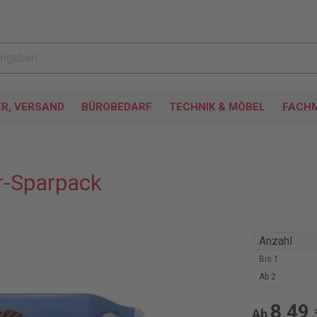
ER, VERSAND
BÜROBEDARF
TECHNIK & MÖBEL
FACHM
r-Sparpack
Anzahl
Bis
1
Ab
2
8,49 
Ab