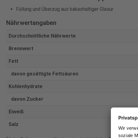
Füllung und Überzug aus kakaohaltiger Glasur
Nährwertangaben
Durchschnittliche Nährwerte
Brennwert
Fett
davon gesättigte Fettsäuren
Kohlenhydrate
davon Zucker
Eiweiß
Salz