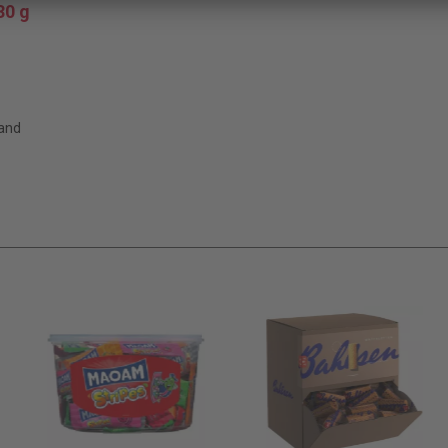
30 g
sand