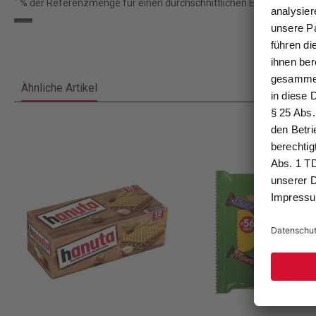
*
% der Referenzmenge für einen durchschnittlichen Erwachsenen (8
Ähnliche Artikel