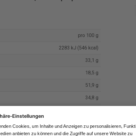
pro 100 g
2283 kJ (546 kcal)
33,1 g
18,5 g
51,9 g
34,8 g
9,0 g
0,37 g