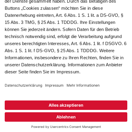
erhalten Sie ein 10 € -Gutschein:
Das sind Ihre Vorteile
@
Newsletter Abonnieren
Wir verarbeiten Ihre Daten gemäß unserer
Datenschutzerklärung
.
AGB
Datenschutz
Impressum
Compliance
© 2026 AdvoDirekt GmbH, alle Rechte vorbehalten. Das Angebot
ist für Industrie, Handel, freien Berufe zur Verwendung in der
selbständigen oder gewerblichen Tätigkeit bestimmt. * Netto-
Preise zzgl. gesetzlich gültiger MwSt., zzgl.
Versandkostenpauschale - ausgenommen Literatur-Artikel.
Sichere Daten dank SSL-Verschlüsselung.