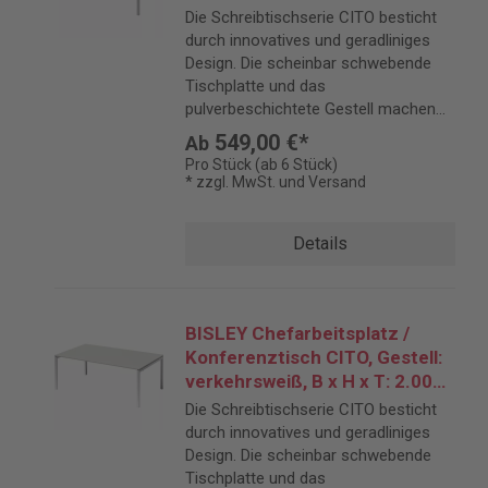
1.200 mm
Die Schreibtischserie CITO besticht
durch innovatives und geradliniges
Design. Die scheinbar schwebende
Tischplatte und das
pulverbeschichtete Gestell machen
CITO zu einem eleganten Blickfang.
549,00 €*
Ab
Pro Stück (ab 6 Stück)
* zzgl. MwSt. und Versand
Details
BISLEY Chefarbeitsplatz /
Konferenztisch CITO, Gestell:
verkehrsweiß, B x H x T: 2.000
x 740 x 1.200 mm
Die Schreibtischserie CITO besticht
durch innovatives und geradliniges
Design. Die scheinbar schwebende
Tischplatte und das